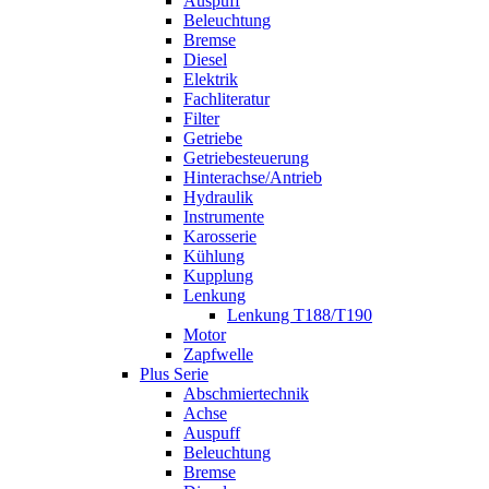
Auspuff
Beleuchtung
Bremse
Diesel
Elektrik
Fachliteratur
Filter
Getriebe
Getriebesteuerung
Hinterachse/Antrieb
Hydraulik
Instrumente
Karosserie
Kühlung
Kupplung
Lenkung
Lenkung T188/T190
Motor
Zapfwelle
Plus Serie
Abschmiertechnik
Achse
Auspuff
Beleuchtung
Bremse