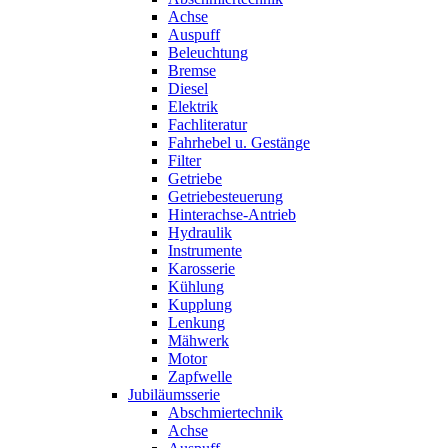
Achse
Auspuff
Beleuchtung
Bremse
Diesel
Elektrik
Fachliteratur
Fahrhebel u. Gestänge
Filter
Getriebe
Getriebesteuerung
Hinterachse-Antrieb
Hydraulik
Instrumente
Karosserie
Kühlung
Kupplung
Lenkung
Mähwerk
Motor
Zapfwelle
Jubiläumsserie
Abschmiertechnik
Achse