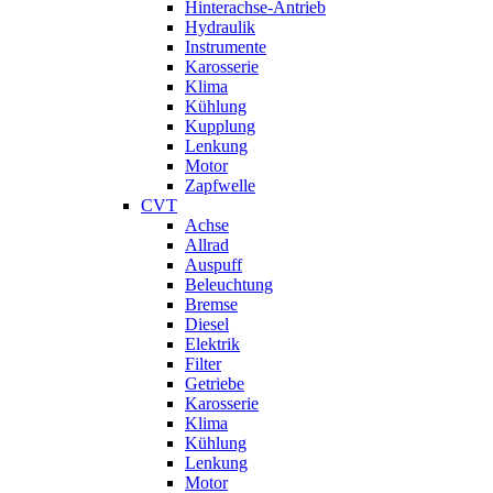
Hinterachse-Antrieb
Hydraulik
Instrumente
Karosserie
Klima
Kühlung
Kupplung
Lenkung
Motor
Zapfwelle
CVT
Achse
Allrad
Auspuff
Beleuchtung
Bremse
Diesel
Elektrik
Filter
Getriebe
Karosserie
Klima
Kühlung
Lenkung
Motor