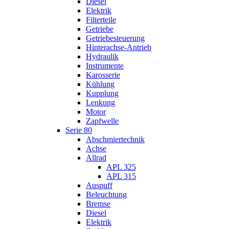
Diesel
Elektrik
Filterteile
Getriebe
Getriebesteuerung
Hinterachse-Antrieb
Hydraulik
Instrumente
Karosserie
Kühlung
Kupplung
Lenkung
Motor
Zapfwelle
Serie 80
Abschmiertechnik
Achse
Allrad
APL 325
APL 315
Auspuff
Beleuchtung
Bremse
Diesel
Elektrik