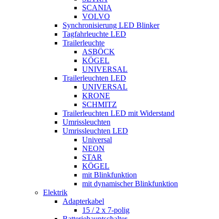
SCANIA
VOLVO
Synchronisierung LED Blinker
Tagfahrleuchte LED
Trailerleuchte
ASBÖCK
KÖGEL
UNIVERSAL
Trailerleuchten LED
UNIVERSAL
KRONE
SCHMITZ
Trailerleuchten LED mit Widerstand
Umrissleuchten
Umrissleuchten LED
Universal
NEON
STAR
KÖGEL
mit Blinkfunktion
mit dynamischer Blinkfunktion
Elektrik
Adapterkabel
15 / 2 x 7-polig
Batteriehauptschalter