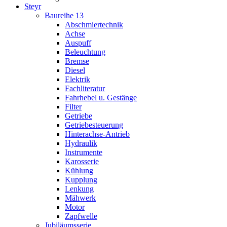
Steyr
Baureihe 13
Abschmiertechnik
Achse
Auspuff
Beleuchtung
Bremse
Diesel
Elektrik
Fachliteratur
Fahrhebel u. Gestänge
Filter
Getriebe
Getriebesteuerung
Hinterachse-Antrieb
Hydraulik
Instrumente
Karosserie
Kühlung
Kupplung
Lenkung
Mähwerk
Motor
Zapfwelle
Jubiläumsserie