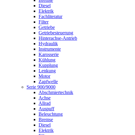
Bremse
Diesel
Elektrik
Fachliteratur
Filter
Getriebe
Getriebesteuerung
Hinterachse-Antrieb
Hydraulik
Instrumente
Karosserie
Kühlung
Kupplung
Lenkung
Motor
Zapfwelle
Serie 900/9000
Abschmiertechnik
Achse
Allrad
Auspuff
Beleuchtung
Bremse
Diesel
Elektrik