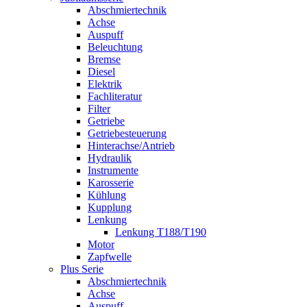
Abschmiertechnik
Achse
Auspuff
Beleuchtung
Bremse
Diesel
Elektrik
Fachliteratur
Filter
Getriebe
Getriebesteuerung
Hinterachse/Antrieb
Hydraulik
Instrumente
Karosserie
Kühlung
Kupplung
Lenkung
Lenkung T188/T190
Motor
Zapfwelle
Plus Serie
Abschmiertechnik
Achse
Auspuff