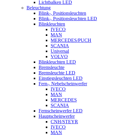
Lichtbalken LED
Beleuchtung
Blink-, Positionsleuchten
Blink-, Positionsleuchten LED
Blinkleuchten
IVECO
MAN
MERCEDES/PUCH
SCANIA
Universal
VOLVO
Blinkleuchten LED
Bremsleuchte
Bremsleuchte LED
Einstiegsleuchten LED
Fern-, Nebelscheinwerfer
IVECO
MAN
MERCEDES
SCANIA
Fernscheinwerfer LED
Hauptscheinwerfer
CNH/STEYR
IVECO
MAN