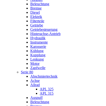
Beleuchtung
Bremse
Diesel
Elektrik
Filterteile
Getriebe
Getriebesteuerung
Hinterachse-Antrieb
Hydraulik
Instrumente
Karosserie
Kühlung
Kupplung
Lenkung
Motor
Zapfwelle
Serie 80
Abschmiertechnik
Achse
Allrad
APL 325
APL 315
Auspuff
Beleuchtung