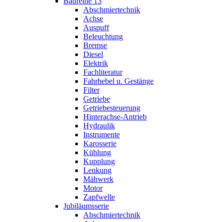
Baureihe 13
Abschmiertechnik
Achse
Auspuff
Beleuchtung
Bremse
Diesel
Elektrik
Fachliteratur
Fahrhebel u. Gestänge
Filter
Getriebe
Getriebesteuerung
Hinterachse-Antrieb
Hydraulik
Instrumente
Karosserie
Kühlung
Kupplung
Lenkung
Mähwerk
Motor
Zapfwelle
Jubiläumsserie
Abschmiertechnik