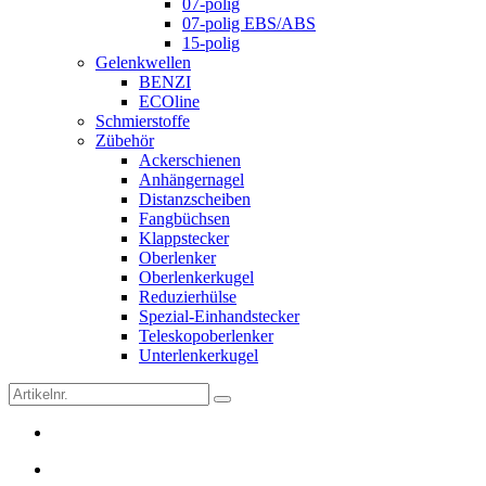
07-polig
07-polig EBS/ABS
15-polig
Gelenkwellen
BENZI
ECOline
Schmierstoffe
Zübehör
Ackerschienen
Anhängernagel
Distanzscheiben
Fangbüchsen
Klappstecker
Oberlenker
Oberlenkerkugel
Reduzierhülse
Spezial-Einhandstecker
Teleskopoberlenker
Unterlenkerkugel