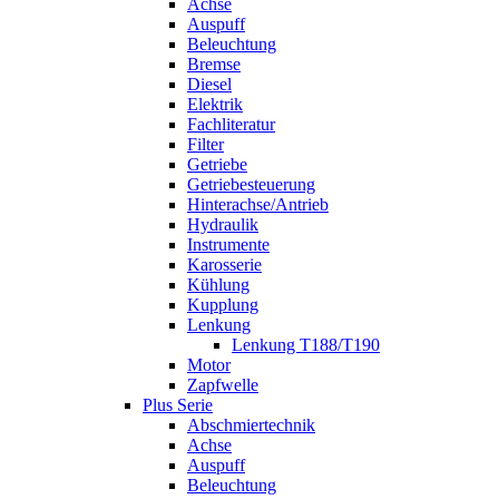
Achse
Auspuff
Beleuchtung
Bremse
Diesel
Elektrik
Fachliteratur
Filter
Getriebe
Getriebesteuerung
Hinterachse/Antrieb
Hydraulik
Instrumente
Karosserie
Kühlung
Kupplung
Lenkung
Lenkung T188/T190
Motor
Zapfwelle
Plus Serie
Abschmiertechnik
Achse
Auspuff
Beleuchtung