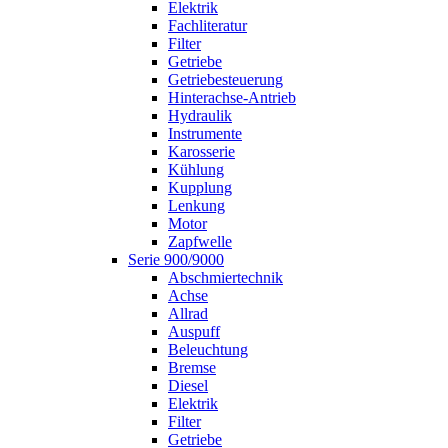
Elektrik
Fachliteratur
Filter
Getriebe
Getriebesteuerung
Hinterachse-Antrieb
Hydraulik
Instrumente
Karosserie
Kühlung
Kupplung
Lenkung
Motor
Zapfwelle
Serie 900/9000
Abschmiertechnik
Achse
Allrad
Auspuff
Beleuchtung
Bremse
Diesel
Elektrik
Filter
Getriebe