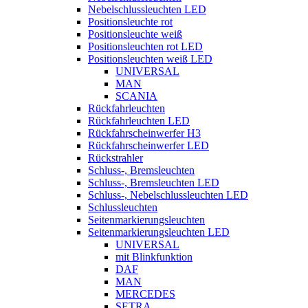
Nebelschlussleuchten LED
Positionsleuchte rot
Positionsleuchte weiß
Positionsleuchten rot LED
Positionsleuchten weiß LED
UNIVERSAL
MAN
SCANIA
Rückfahrleuchten
Rückfahrleuchten LED
Rückfahrscheinwerfer H3
Rückfahrscheinwerfer LED
Rückstrahler
Schluss-, Bremsleuchten
Schluss-, Bremsleuchten LED
Schluss-, Nebelschlussleuchten LED
Schlussleuchten
Seitenmarkierungsleuchten
Seitenmarkierungsleuchten LED
UNIVERSAL
mit Blinkfunktion
DAF
MAN
MERCEDES
SETRA