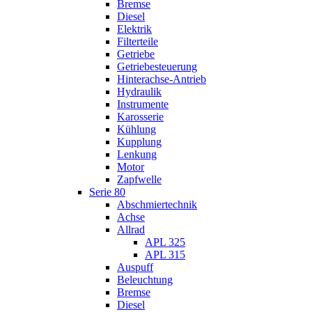
Bremse
Diesel
Elektrik
Filterteile
Getriebe
Getriebesteuerung
Hinterachse-Antrieb
Hydraulik
Instrumente
Karosserie
Kühlung
Kupplung
Lenkung
Motor
Zapfwelle
Serie 80
Abschmiertechnik
Achse
Allrad
APL 325
APL 315
Auspuff
Beleuchtung
Bremse
Diesel