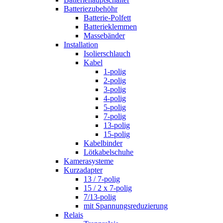
Batteriezubehöhr
Batterie-Polfett
Batterieklemmen
Massebänder
Installation
Isolierschlauch
Kabel
1-polig
2-polig
3-polig
4-polig
5-polig
7-polig
13-polig
15-polig
Kabelbinder
Lötkabelschuhe
Kamerasysteme
Kurzadapter
13 / 7-polig
15 / 2 x 7-polig
7/13-polig
mit Spannungsreduzierung
Relais