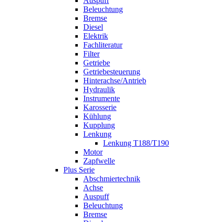
Auspuff
Beleuchtung
Bremse
Diesel
Elektrik
Fachliteratur
Filter
Getriebe
Getriebesteuerung
Hinterachse/Antrieb
Hydraulik
Instrumente
Karosserie
Kühlung
Kupplung
Lenkung
Lenkung T188/T190
Motor
Zapfwelle
Plus Serie
Abschmiertechnik
Achse
Auspuff
Beleuchtung
Bremse