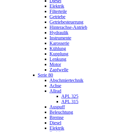
Diesel
Elektrik
Filterteile
Getriebe
Getriebesteuerung
Hinterachse-Antrieb
Hydraulik
Instrumente
Karosserie
Kühlung
Kupplung
Lenkung
Motor
Zapfwelle
Serie 80
Abschmiertechnik
Achse
Allrad
APL 325
APL 315
Auspuff
Beleuchtung
Bremse
Diesel
Elektrik