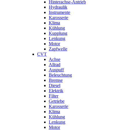
Hinterachse-Antrieb
Hydraulik
Instrumente
Karosserie
Klima
Kühlung
Kupplung
Lenkung
Motor
Zapfwelle
CVT
Achse
Allrad
Auspuff
Beleuchtung
Bremse
Diesel
Elektrik
Filter
Getriebe
Karosserie
Klima
Kühlung
Lenkung
Motor