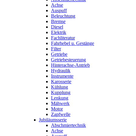
Achse
Auspuff
Beleuchtung
Bremse
Diesel
Elektrik
Fachliteratur
Fahrhebel u. Gestänge
Filter
Getriebe
Getriebesteuerung
Hinterachse-Antrieb
Hydraulik
Instrumente
Karosserie
Kühlung
Kupplung
Lenkung
Mähwerk
Motor
Zapfwelle
Jubiläumsserie
Abschmiertechnik
Achse