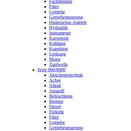
Fachliteratur
Filter
Getriebe
Getriebesteuerung
Hinterachse-Antrieb
Hydraulik
Instrumente
Karosserie
Kühlung
Kupplung
Lenkung
Motor
Zapfwelle
Serie 900/9000
Abschmiertechnik
Achse
Allrad
Auspuff
Beleuchtung
Bremse
Diesel
Elektrik
Filter
Getriebe
Getriebesteuerung