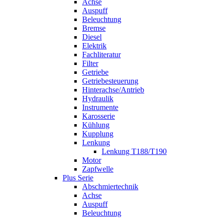
Achse
Auspuff
Beleuchtung
Bremse
Diesel
Elektrik
Fachliteratur
Filter
Getriebe
Getriebesteuerung
Hinterachse/Antrieb
Hydraulik
Instrumente
Karosserie
Kühlung
Kupplung
Lenkung
Lenkung T188/T190
Motor
Zapfwelle
Plus Serie
Abschmiertechnik
Achse
Auspuff
Beleuchtung