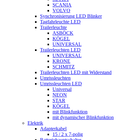
SCANIA
VOLVO
Synchronisierung LED Blinker
Tagfahrleuchte LED
Trailerleuchte
ASBÖCK
KÖGEL
UNIVERSAL
Trailerleuchten LED
UNIVERSAL
KRONE
SCHMITZ
Trailerleuchten LED mit Widerstand
Umrissleuchten
Umrissleuchten LED
Universal
NEON
STAR
KÖGEL
mit Blinkfunktion
mit dynamischer Blinkfunktion
Elektrik
Adapterkabel
15 / 2 x 7-polig
Batteriehauptschalter