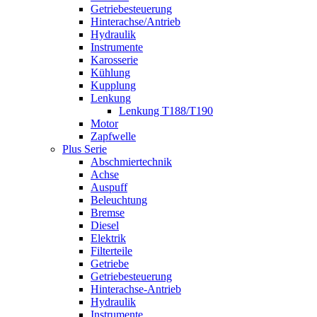
Getriebesteuerung
Hinterachse/Antrieb
Hydraulik
Instrumente
Karosserie
Kühlung
Kupplung
Lenkung
Lenkung T188/T190
Motor
Zapfwelle
Plus Serie
Abschmiertechnik
Achse
Auspuff
Beleuchtung
Bremse
Diesel
Elektrik
Filterteile
Getriebe
Getriebesteuerung
Hinterachse-Antrieb
Hydraulik
Instrumente