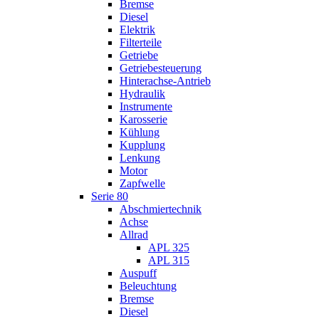
Bremse
Diesel
Elektrik
Filterteile
Getriebe
Getriebesteuerung
Hinterachse-Antrieb
Hydraulik
Instrumente
Karosserie
Kühlung
Kupplung
Lenkung
Motor
Zapfwelle
Serie 80
Abschmiertechnik
Achse
Allrad
APL 325
APL 315
Auspuff
Beleuchtung
Bremse
Diesel