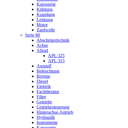
Karosserie
Kühlung
Kupplung
Lenkung
Motor
Zapfwelle
Serie 80
Abschmiertechnik
Achse
Allrad
APL 325
APL 315
Auspuff
Beleuchtung
Bremse
Diesel
Elektrik
Fachliteratur
Filter
Getriebe
Getriebesteuerung
Hinterachse-Antrieb
Hydraulik
Instrumente
Karosserie