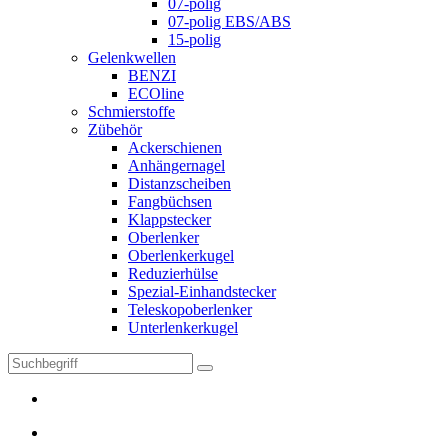
07-polig
07-polig EBS/ABS
15-polig
Gelenkwellen
BENZI
ECOline
Schmierstoffe
Zübehör
Ackerschienen
Anhängernagel
Distanzscheiben
Fangbüchsen
Klappstecker
Oberlenker
Oberlenkerkugel
Reduzierhülse
Spezial-Einhandstecker
Teleskopoberlenker
Unterlenkerkugel