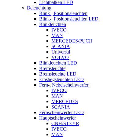
Lichtbalken LED
Beleuchtung
Blink-, Positionsleuchten
Blink-, Positionsleuchten LED
Blinkleuchten
IVECO
MAN
MERCEDES/PUCH
SCANIA
Universal
VOLVO
Blinkleuchten LED
Bremsleuchte
Bremsleuchte LED
Einstiegsleuchten LED
Fern-, Nebelscheinwerfer
IVECO
MAN
MERCEDES
SCANIA
Fernscheinwerfer LED
Hauptscheinwerfer
CNH/STEYR
IVECO
MAN