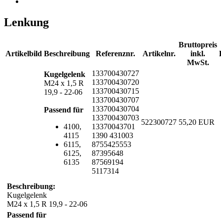
Lenkung
Bruttopreis
Artikelbild
Beschreibung
Referenznr.
Artikelnr.
inkl.
MwSt.
133700430727
Kugelgelenk
133700430720
M24 x 1,5 R
133700430715
19,9 - 22-06
133700430707
133700430704
Passend für
133700430703
522300727
55,20 EUR
4100,
13370043701
4115
1390 431003
6115,
8755425553
6125,
87395648
6135
87569194
5117314
Beschreibung:
Kugelgelenk
M24 x 1,5 R 19,9 - 22-06
Passend für