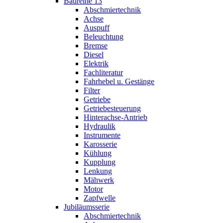
Baureihe 13
Abschmiertechnik
Achse
Auspuff
Beleuchtung
Bremse
Diesel
Elektrik
Fachliteratur
Fahrhebel u. Gestänge
Filter
Getriebe
Getriebesteuerung
Hinterachse-Antrieb
Hydraulik
Instrumente
Karosserie
Kühlung
Kupplung
Lenkung
Mähwerk
Motor
Zapfwelle
Jubiläumsserie
Abschmiertechnik