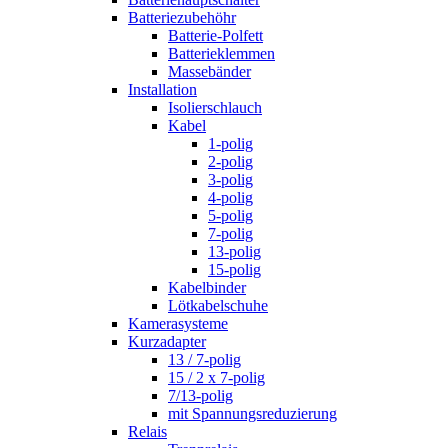
Batteriezubehöhr
Batterie-Polfett
Batterieklemmen
Massebänder
Installation
Isolierschlauch
Kabel
1-polig
2-polig
3-polig
4-polig
5-polig
7-polig
13-polig
15-polig
Kabelbinder
Lötkabelschuhe
Kamerasysteme
Kurzadapter
13 / 7-polig
15 / 2 x 7-polig
7/13-polig
mit Spannungsreduzierung
Relais