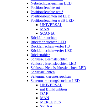
Nebelschlussleuchten LED
Positionsleuchte rot
Positionsleuchte weiß
Positionsleuchten rot LED
Positionsleuchten weiß LED
UNIVERSAL
MAN
SCANIA
Rückfahrleuchten
Rückfahrleuchten LED
Rückfahrscheinwerfer H3
Rückfahrscheinwerfer LED
Rückstrahler
Schluss-, Bremsleuchten
Schluss-, Bremsleuchten LED
Schluss-, Nebelschlussleuchten LED
Schlussleuchten
Seitenmarkierungsleuchten
Seitenmarkierungsleuchten LED
UNIVERSAL
mit Blinkfunktion
DAF
MAN
MERCEDES
SETRA