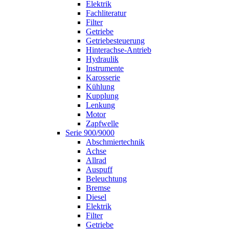
Elektrik
Fachliteratur
Filter
Getriebe
Getriebesteuerung
Hinterachse-Antrieb
Hydraulik
Instrumente
Karosserie
Kühlung
Kupplung
Lenkung
Motor
Zapfwelle
Serie 900/9000
Abschmiertechnik
Achse
Allrad
Auspuff
Beleuchtung
Bremse
Diesel
Elektrik
Filter
Getriebe