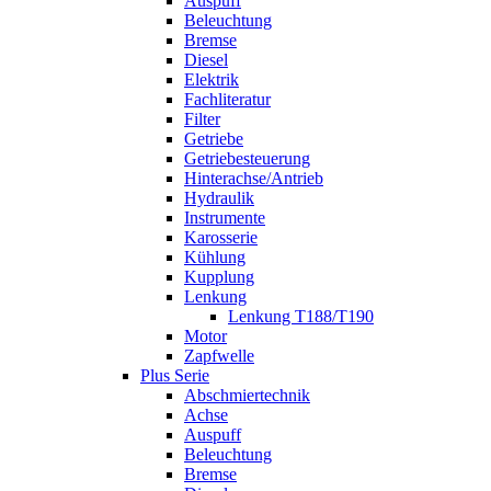
Auspuff
Beleuchtung
Bremse
Diesel
Elektrik
Fachliteratur
Filter
Getriebe
Getriebesteuerung
Hinterachse/Antrieb
Hydraulik
Instrumente
Karosserie
Kühlung
Kupplung
Lenkung
Lenkung T188/T190
Motor
Zapfwelle
Plus Serie
Abschmiertechnik
Achse
Auspuff
Beleuchtung
Bremse