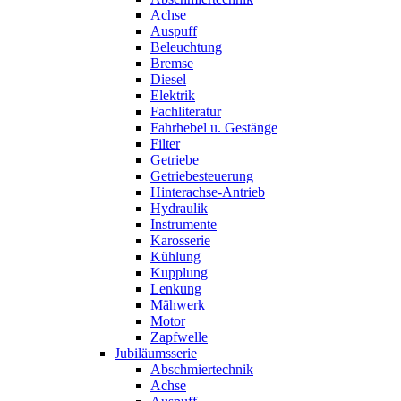
Achse
Auspuff
Beleuchtung
Bremse
Diesel
Elektrik
Fachliteratur
Fahrhebel u. Gestänge
Filter
Getriebe
Getriebesteuerung
Hinterachse-Antrieb
Hydraulik
Instrumente
Karosserie
Kühlung
Kupplung
Lenkung
Mähwerk
Motor
Zapfwelle
Jubiläumsserie
Abschmiertechnik
Achse