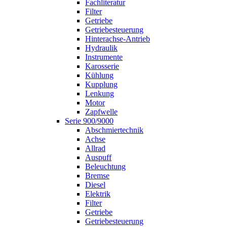
Fachliteratur
Filter
Getriebe
Getriebesteuerung
Hinterachse-Antrieb
Hydraulik
Instrumente
Karosserie
Kühlung
Kupplung
Lenkung
Motor
Zapfwelle
Serie 900/9000
Abschmiertechnik
Achse
Allrad
Auspuff
Beleuchtung
Bremse
Diesel
Elektrik
Filter
Getriebe
Getriebesteuerung