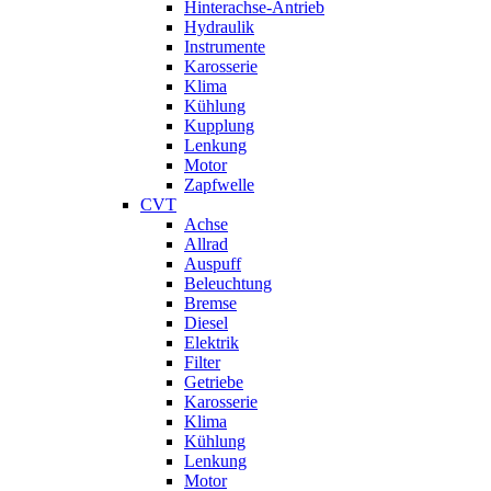
Hinterachse-Antrieb
Hydraulik
Instrumente
Karosserie
Klima
Kühlung
Kupplung
Lenkung
Motor
Zapfwelle
CVT
Achse
Allrad
Auspuff
Beleuchtung
Bremse
Diesel
Elektrik
Filter
Getriebe
Karosserie
Klima
Kühlung
Lenkung
Motor