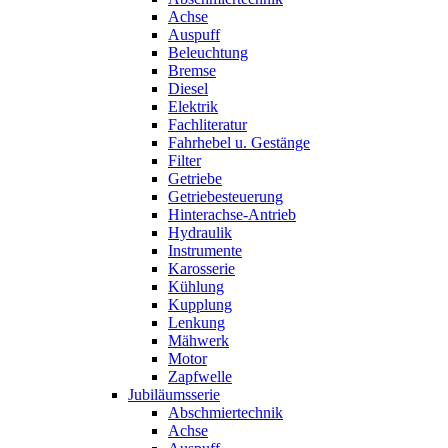
Achse
Auspuff
Beleuchtung
Bremse
Diesel
Elektrik
Fachliteratur
Fahrhebel u. Gestänge
Filter
Getriebe
Getriebesteuerung
Hinterachse-Antrieb
Hydraulik
Instrumente
Karosserie
Kühlung
Kupplung
Lenkung
Mähwerk
Motor
Zapfwelle
Jubiläumsserie
Abschmiertechnik
Achse