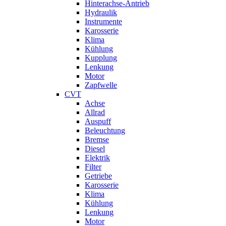
Hinterachse-Antrieb
Hydraulik
Instrumente
Karosserie
Klima
Kühlung
Kupplung
Lenkung
Motor
Zapfwelle
CVT
Achse
Allrad
Auspuff
Beleuchtung
Bremse
Diesel
Elektrik
Filter
Getriebe
Karosserie
Klima
Kühlung
Lenkung
Motor