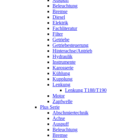
Auspuff
Beleuchtung
Bremse
Diesel
Elektrik
Fachliteratur
Filter
Getriebe
Getriebesteuerung
Hinterachse/Antrieb
Hydraulik
Instrumente
Karosserie
Kühlung
Kupplung
Lenkung
Lenkung T188/T190
Motor
Zapfwelle
Plus Serie
Abschmiertechnik
Achse
Auspuff
Beleuchtung
Bremse