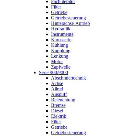
Fachliteratur
Filter
Getriebe
Getriebesteuerung
Hinterachse-Antrieb
Hydraulik
Instrumente
Karosserie
Kühlung
Kupplung
Lenkung
Motor
Zapfwelle
Serie 900/9000
Abschmiertechnik
Achse
Allrad
Auspuff
Beleuchtung
Bremse
Diesel
Elektrik
Filter
Getriebe
Getriebesteuerung