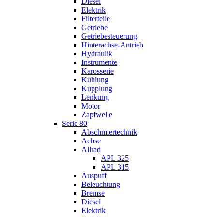
Diesel
Elektrik
Filterteile
Getriebe
Getriebesteuerung
Hinterachse-Antrieb
Hydraulik
Instrumente
Karosserie
Kühlung
Kupplung
Lenkung
Motor
Zapfwelle
Serie 80
Abschmiertechnik
Achse
Allrad
APL 325
APL 315
Auspuff
Beleuchtung
Bremse
Diesel
Elektrik