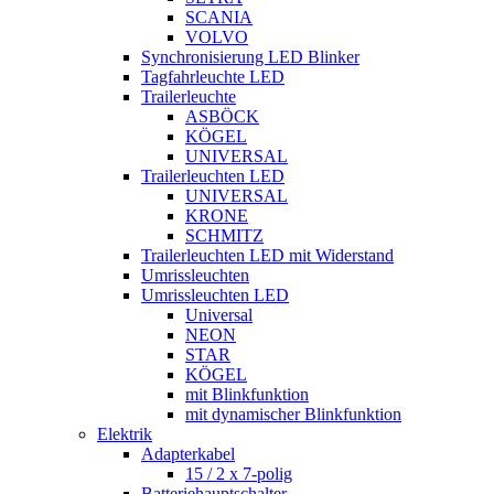
SCANIA
VOLVO
Synchronisierung LED Blinker
Tagfahrleuchte LED
Trailerleuchte
ASBÖCK
KÖGEL
UNIVERSAL
Trailerleuchten LED
UNIVERSAL
KRONE
SCHMITZ
Trailerleuchten LED mit Widerstand
Umrissleuchten
Umrissleuchten LED
Universal
NEON
STAR
KÖGEL
mit Blinkfunktion
mit dynamischer Blinkfunktion
Elektrik
Adapterkabel
15 / 2 x 7-polig
Batteriehauptschalter