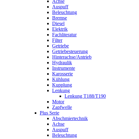
Achse
Auspuff
Beleuchtung
Bremse
Diesel
Elektrik
Fachliteratur
Filter
Getriebe
Getriebesteuerung
Hinterachse/Antrieb
Hydraulik
Instrumente
Karosserie
Kühlung
Kupplung
Lenkung
Lenkung T188/T190
Motor
Zapfwelle
Plus Serie
Abschmiertechnik
Achse
Auspuff
Beleuchtung