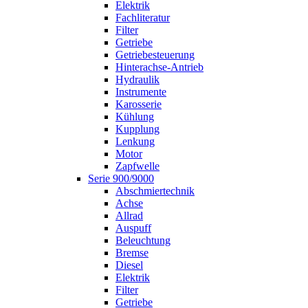
Elektrik
Fachliteratur
Filter
Getriebe
Getriebesteuerung
Hinterachse-Antrieb
Hydraulik
Instrumente
Karosserie
Kühlung
Kupplung
Lenkung
Motor
Zapfwelle
Serie 900/9000
Abschmiertechnik
Achse
Allrad
Auspuff
Beleuchtung
Bremse
Diesel
Elektrik
Filter
Getriebe