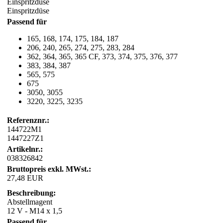
Einspritzdüse
Einspritzdüse
Passend für
165, 168, 174, 175, 184, 187
206, 240, 265, 274, 275, 283, 284
362, 364, 365, 365 CF, 373, 374, 375, 376, 377
383, 384, 387
565, 575
675
3050, 3055
3220, 3225, 3235
Referenznr.:
144722M1
1447227Z1
Artikelnr.:
038326842
Bruttopreis exkl. MWst.:
27,48 EUR
Beschreibung:
Abstellmagent
12 V - M14 x 1,5
Passend für