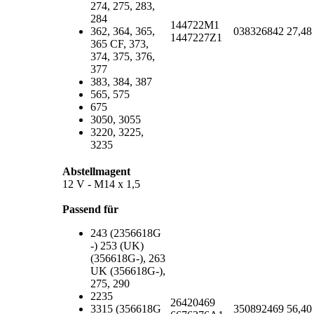
274, 275, 283,
284
144722M1
362, 364, 365,
038326842
27,4
1447227Z1
365 CF, 373,
374, 375, 376,
377
383, 384, 387
565, 575
675
3050, 3055
3220, 3225,
3235
Abstellmagent
12 V - M14 x 1,5
Passend für
243 (2356618G
-) 253 (UK)
(356618G-), 263
UK (356618G-),
275, 290
2235
26420469
3315 (356618G
350892469
56,4