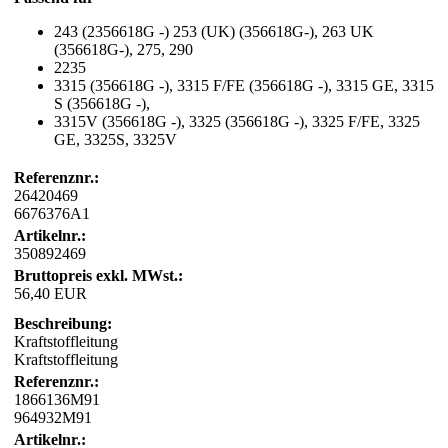
243 (2356618G -) 253 (UK) (356618G-), 263 UK
(356618G-), 275, 290
2235
3315 (356618G -), 3315 F/FE (356618G -), 3315 GE, 3315
S (356618G -),
3315V (356618G -), 3325 (356618G -), 3325 F/FE, 3325
GE, 3325S, 3325V
Referenznr.:
26420469
6676376A1
Artikelnr.:
350892469
Bruttopreis exkl. MWst.:
56,40 EUR
Beschreibung:
Kraftstoffleitung
Kraftstoffleitung
Referenznr.:
1866136M91
964932M91
Artikelnr.: