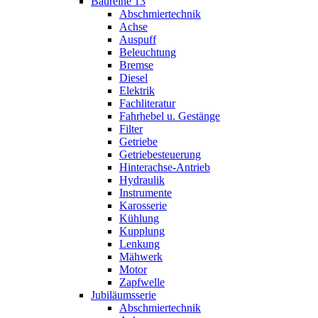
Baureihe 13
Abschmiertechnik
Achse
Auspuff
Beleuchtung
Bremse
Diesel
Elektrik
Fachliteratur
Fahrhebel u. Gestänge
Filter
Getriebe
Getriebesteuerung
Hinterachse-Antrieb
Hydraulik
Instrumente
Karosserie
Kühlung
Kupplung
Lenkung
Mähwerk
Motor
Zapfwelle
Jubiläumsserie
Abschmiertechnik