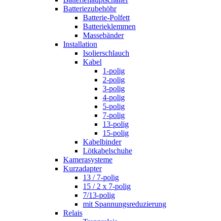
Batteriezubehöhr
Batterie-Polfett
Batterieklemmen
Massebänder
Installation
Isolierschlauch
Kabel
1-polig
2-polig
3-polig
4-polig
5-polig
7-polig
13-polig
15-polig
Kabelbinder
Lötkabelschuhe
Kamerasysteme
Kurzadapter
13 / 7-polig
15 / 2 x 7-polig
7/13-polig
mit Spannungsreduzierung
Relais