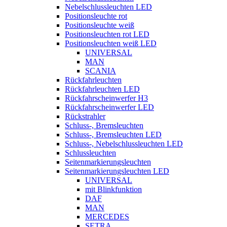
Nebelschlussleuchten LED
Positionsleuchte rot
Positionsleuchte weiß
Positionsleuchten rot LED
Positionsleuchten weiß LED
UNIVERSAL
MAN
SCANIA
Rückfahrleuchten
Rückfahrleuchten LED
Rückfahrscheinwerfer H3
Rückfahrscheinwerfer LED
Rückstrahler
Schluss-, Bremsleuchten
Schluss-, Bremsleuchten LED
Schluss-, Nebelschlussleuchten LED
Schlussleuchten
Seitenmarkierungsleuchten
Seitenmarkierungsleuchten LED
UNIVERSAL
mit Blinkfunktion
DAF
MAN
MERCEDES
SETRA