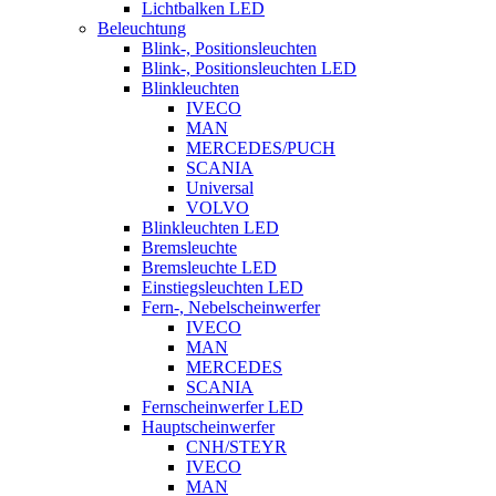
Lichtbalken LED
Beleuchtung
Blink-, Positionsleuchten
Blink-, Positionsleuchten LED
Blinkleuchten
IVECO
MAN
MERCEDES/PUCH
SCANIA
Universal
VOLVO
Blinkleuchten LED
Bremsleuchte
Bremsleuchte LED
Einstiegsleuchten LED
Fern-, Nebelscheinwerfer
IVECO
MAN
MERCEDES
SCANIA
Fernscheinwerfer LED
Hauptscheinwerfer
CNH/STEYR
IVECO
MAN