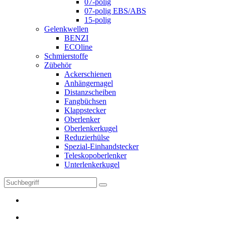
07-polig
07-polig EBS/ABS
15-polig
Gelenkwellen
BENZI
ECOline
Schmierstoffe
Zübehör
Ackerschienen
Anhängernagel
Distanzscheiben
Fangbüchsen
Klappstecker
Oberlenker
Oberlenkerkugel
Reduzierhülse
Spezial-Einhandstecker
Teleskopoberlenker
Unterlenkerkugel