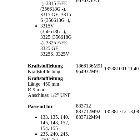
6676376A1
-), 3315 F/FE
(356618G -),
3315 GE, 3315
S (356618G -),
3315V
(356618G -),
3325 (356618G
-), 3325 F/FE,
3325 GE,
3325S, 3325V
Kraftstoffleitung
1866136M91
135381001
11,4
Kraftstoffleitung
964932M91
Kraftstoffleitung
Länge: 450 mm
Ø 9 mm
Anschluss: 1/2" UNF
883712
Passend für
883712M92
135381712
13,0
133, 135, 140,
883712M94
145, 148, 152,
154, 155
235, 240, 245,
250, 255,