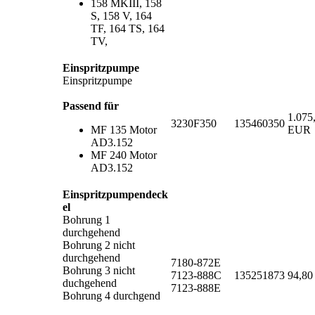
158 MKIII, 158
S, 158 V, 164
TF, 164 TS, 164
TV,
Einspritzpumpe
Einspritzpumpe
Passend für
1.075
3230F350
135460350
MF 135 Motor
EUR
AD3.152
MF 240 Motor
AD3.152
Einspritzpumpendeck
el
Bohrung 1
durchgehend
Bohrung 2 nicht
durchgehend
7180-872E
Bohrung 3 nicht
7123-888C
135251873
94,8
duchgehend
7123-888E
Bohrung 4 durchgend