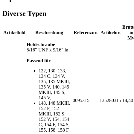
Diverse Typen
Brutt
Artikelbild
Beschreibung
Referenznr.
Artikelnr.
in
Mw
Hohlschraube
5/16" UNF x 9/16" lg
Passend für
122, 130, 133,
134 C, 134 V,
135, 135 MKIII,
135 V, 140, 145
MKIII, 145 S,
145 V,
0095315
135280315
14,4
148, 148 MKIII,
152 F, 152
MKIII, 152 S,
152 V, 154, 154
C, 154 F, 154 S,
155, 158, 158 F