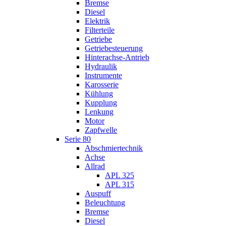
Bremse
Diesel
Elektrik
Filterteile
Getriebe
Getriebesteuerung
Hinterachse-Antrieb
Hydraulik
Instrumente
Karosserie
Kühlung
Kupplung
Lenkung
Motor
Zapfwelle
Serie 80
Abschmiertechnik
Achse
Allrad
APL 325
APL 315
Auspuff
Beleuchtung
Bremse
Diesel