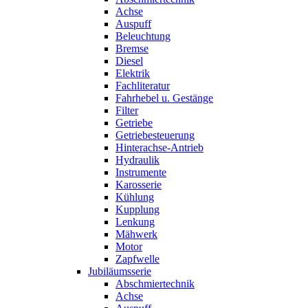
Achse
Auspuff
Beleuchtung
Bremse
Diesel
Elektrik
Fachliteratur
Fahrhebel u. Gestänge
Filter
Getriebe
Getriebesteuerung
Hinterachse-Antrieb
Hydraulik
Instrumente
Karosserie
Kühlung
Kupplung
Lenkung
Mähwerk
Motor
Zapfwelle
Jubiläumsserie
Abschmiertechnik
Achse