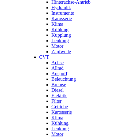
Hinterachse-Antrieb
Hydraulik
Instrumente
Karosserie
Klima
Kühlung
Kupplung
Lenkung
Motor
Zapfwelle
CVT
Achse
Allrad
Auspuff
Beleuchtung
Bremse
Diesel
Elektrik
Filter
Getriebe
Karosserie
Klima
Kühlung
Lenkung
Motor