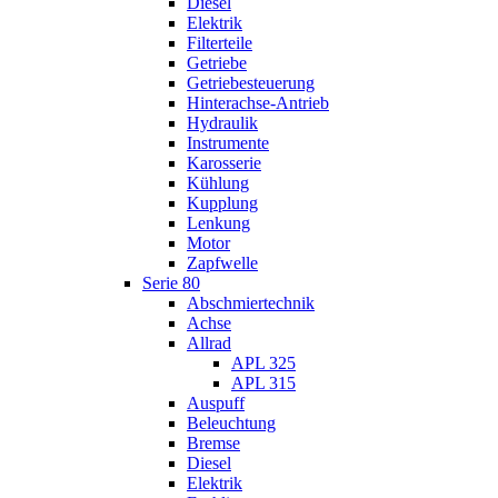
Diesel
Elektrik
Filterteile
Getriebe
Getriebesteuerung
Hinterachse-Antrieb
Hydraulik
Instrumente
Karosserie
Kühlung
Kupplung
Lenkung
Motor
Zapfwelle
Serie 80
Abschmiertechnik
Achse
Allrad
APL 325
APL 315
Auspuff
Beleuchtung
Bremse
Diesel
Elektrik