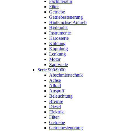
Fachliteratur
Filter
Getriebe
Getriebesteuerung
Hinterachse-Antrieb
Hydraulik
Instrumente
Karosserie
Kühlung
Kupplung
Lenkung
Motor
Zapfwelle
Serie 900/9000
Abschmiertechnik
Achse
Allrad
Auspuff
Beleuchtung
Bremse
Diesel
Elektrik
Filter
Getriebe
Getriebesteuerung