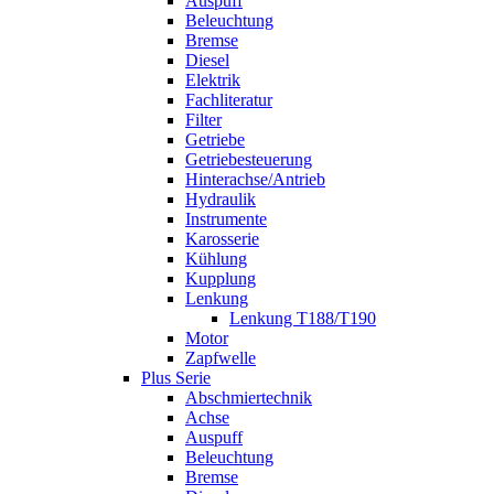
Auspuff
Beleuchtung
Bremse
Diesel
Elektrik
Fachliteratur
Filter
Getriebe
Getriebesteuerung
Hinterachse/Antrieb
Hydraulik
Instrumente
Karosserie
Kühlung
Kupplung
Lenkung
Lenkung T188/T190
Motor
Zapfwelle
Plus Serie
Abschmiertechnik
Achse
Auspuff
Beleuchtung
Bremse