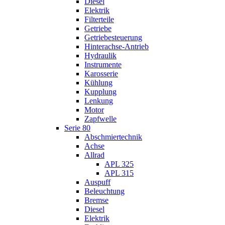
Diesel
Elektrik
Filterteile
Getriebe
Getriebesteuerung
Hinterachse-Antrieb
Hydraulik
Instrumente
Karosserie
Kühlung
Kupplung
Lenkung
Motor
Zapfwelle
Serie 80
Abschmiertechnik
Achse
Allrad
APL 325
APL 315
Auspuff
Beleuchtung
Bremse
Diesel
Elektrik