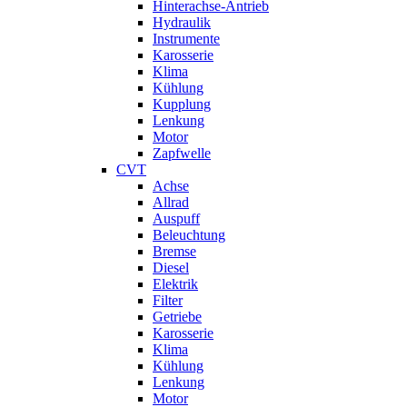
Hinterachse-Antrieb
Hydraulik
Instrumente
Karosserie
Klima
Kühlung
Kupplung
Lenkung
Motor
Zapfwelle
CVT
Achse
Allrad
Auspuff
Beleuchtung
Bremse
Diesel
Elektrik
Filter
Getriebe
Karosserie
Klima
Kühlung
Lenkung
Motor