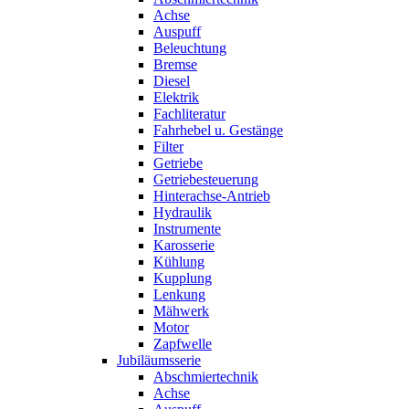
Achse
Auspuff
Beleuchtung
Bremse
Diesel
Elektrik
Fachliteratur
Fahrhebel u. Gestänge
Filter
Getriebe
Getriebesteuerung
Hinterachse-Antrieb
Hydraulik
Instrumente
Karosserie
Kühlung
Kupplung
Lenkung
Mähwerk
Motor
Zapfwelle
Jubiläumsserie
Abschmiertechnik
Achse