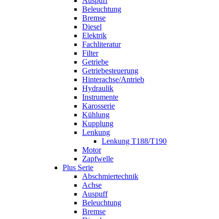
Auspuff
Beleuchtung
Bremse
Diesel
Elektrik
Fachliteratur
Filter
Getriebe
Getriebesteuerung
Hinterachse/Antrieb
Hydraulik
Instrumente
Karosserie
Kühlung
Kupplung
Lenkung
Lenkung T188/T190
Motor
Zapfwelle
Plus Serie
Abschmiertechnik
Achse
Auspuff
Beleuchtung
Bremse