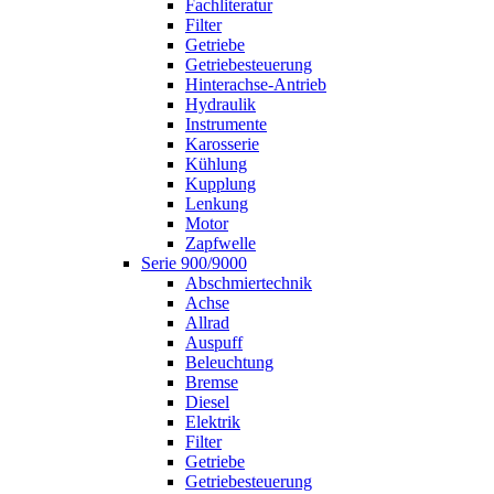
Fachliteratur
Filter
Getriebe
Getriebesteuerung
Hinterachse-Antrieb
Hydraulik
Instrumente
Karosserie
Kühlung
Kupplung
Lenkung
Motor
Zapfwelle
Serie 900/9000
Abschmiertechnik
Achse
Allrad
Auspuff
Beleuchtung
Bremse
Diesel
Elektrik
Filter
Getriebe
Getriebesteuerung