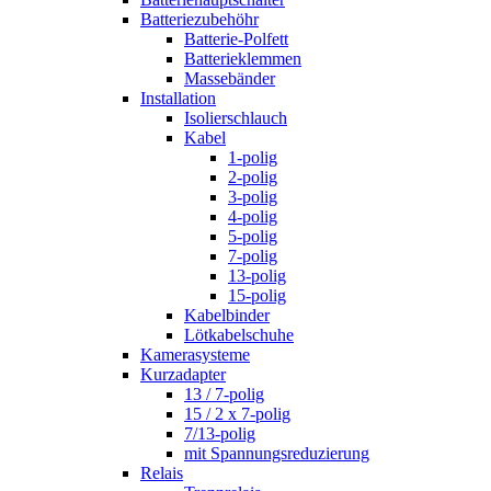
Batteriezubehöhr
Batterie-Polfett
Batterieklemmen
Massebänder
Installation
Isolierschlauch
Kabel
1-polig
2-polig
3-polig
4-polig
5-polig
7-polig
13-polig
15-polig
Kabelbinder
Lötkabelschuhe
Kamerasysteme
Kurzadapter
13 / 7-polig
15 / 2 x 7-polig
7/13-polig
mit Spannungsreduzierung
Relais