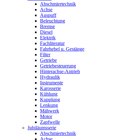
Abschmiertechnik
Achse
Auspuff
Beleuchtung
Bremse
Diesel
Elektrik
Fachliteratur
Fahrhebel u. Gestänge
Filter
Getriebe
Getriebesteuerung
Hinterachse-Antrieb
Hydraulik
Instrumente
Karosserie
Kühlung
Kupplung
Lenkung
Mähwerk
Motor
Zapfwelle
Jubiläumsserie
Abschmiertechnik
Achse