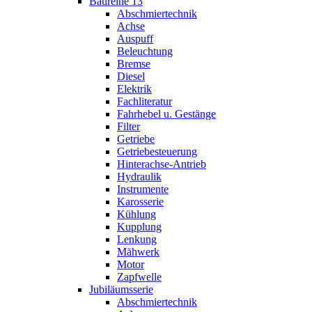
Baureihe 13
Abschmiertechnik
Achse
Auspuff
Beleuchtung
Bremse
Diesel
Elektrik
Fachliteratur
Fahrhebel u. Gestänge
Filter
Getriebe
Getriebesteuerung
Hinterachse-Antrieb
Hydraulik
Instrumente
Karosserie
Kühlung
Kupplung
Lenkung
Mähwerk
Motor
Zapfwelle
Jubiläumsserie
Abschmiertechnik