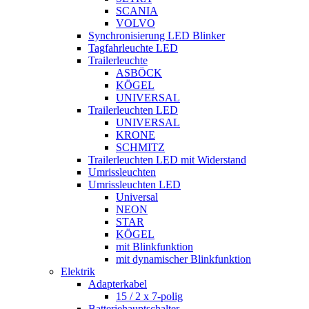
SCANIA
VOLVO
Synchronisierung LED Blinker
Tagfahrleuchte LED
Trailerleuchte
ASBÖCK
KÖGEL
UNIVERSAL
Trailerleuchten LED
UNIVERSAL
KRONE
SCHMITZ
Trailerleuchten LED mit Widerstand
Umrissleuchten
Umrissleuchten LED
Universal
NEON
STAR
KÖGEL
mit Blinkfunktion
mit dynamischer Blinkfunktion
Elektrik
Adapterkabel
15 / 2 x 7-polig
Batteriehauptschalter