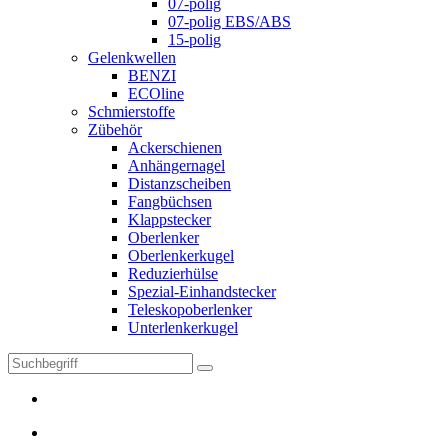
07-polig
07-polig EBS/ABS
15-polig
Gelenkwellen
BENZI
ECOline
Schmierstoffe
Zübehör
Ackerschienen
Anhängernagel
Distanzscheiben
Fangbüchsen
Klappstecker
Oberlenker
Oberlenkerkugel
Reduzierhülse
Spezial-Einhandstecker
Teleskopoberlenker
Unterlenkerkugel