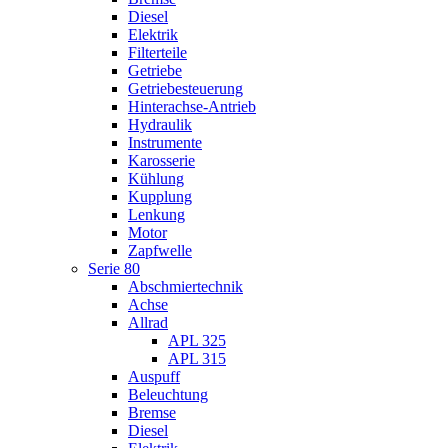
Diesel
Elektrik
Filterteile
Getriebe
Getriebesteuerung
Hinterachse-Antrieb
Hydraulik
Instrumente
Karosserie
Kühlung
Kupplung
Lenkung
Motor
Zapfwelle
Serie 80
Abschmiertechnik
Achse
Allrad
APL 325
APL 315
Auspuff
Beleuchtung
Bremse
Diesel