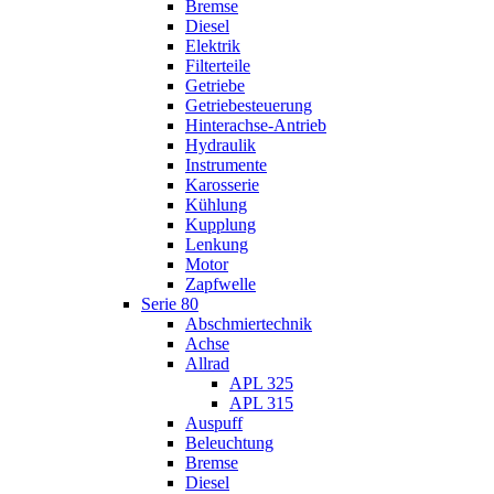
Bremse
Diesel
Elektrik
Filterteile
Getriebe
Getriebesteuerung
Hinterachse-Antrieb
Hydraulik
Instrumente
Karosserie
Kühlung
Kupplung
Lenkung
Motor
Zapfwelle
Serie 80
Abschmiertechnik
Achse
Allrad
APL 325
APL 315
Auspuff
Beleuchtung
Bremse
Diesel