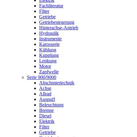
Elektrik
Fachliteratur
Filter
Getriebe
Getriebesteuerung
Hinterachse-Antrieb
Hydraulik
Instrumente
Karosserie
Kühlung
Kupplung
Lenkung
Motor
Zapfwelle
Serie 900/9000
Abschmiertechnik
Achse
Allrad
Auspuff
Beleuchtung
Bremse
Diesel
Elektrik
Filter
Getriebe