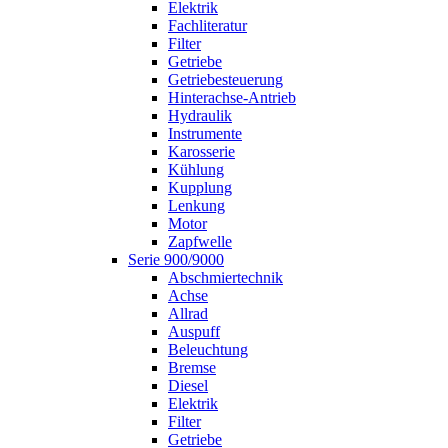
Elektrik
Fachliteratur
Filter
Getriebe
Getriebesteuerung
Hinterachse-Antrieb
Hydraulik
Instrumente
Karosserie
Kühlung
Kupplung
Lenkung
Motor
Zapfwelle
Serie 900/9000
Abschmiertechnik
Achse
Allrad
Auspuff
Beleuchtung
Bremse
Diesel
Elektrik
Filter
Getriebe