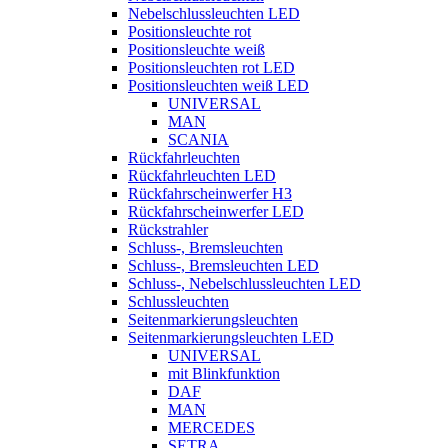
Nebelschlussleuchten LED
Positionsleuchte rot
Positionsleuchte weiß
Positionsleuchten rot LED
Positionsleuchten weiß LED
UNIVERSAL
MAN
SCANIA
Rückfahrleuchten
Rückfahrleuchten LED
Rückfahrscheinwerfer H3
Rückfahrscheinwerfer LED
Rückstrahler
Schluss-, Bremsleuchten
Schluss-, Bremsleuchten LED
Schluss-, Nebelschlussleuchten LED
Schlussleuchten
Seitenmarkierungsleuchten
Seitenmarkierungsleuchten LED
UNIVERSAL
mit Blinkfunktion
DAF
MAN
MERCEDES
SETRA