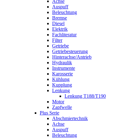
Achse
Auspuff
Beleuchtung
Bremse
Diesel
Elektrik
Fachliteratur
Filter
Getriebe
Getriebesteuerung
Hinterachse/Antrieb
Hydraulik
Instrumente
Karosserie
Kühlung
Kupplung
Lenkung
Lenkung T188/T190
Motor
Zapfwelle
Plus Serie
Abschmiertechnik
Achse
Auspuff
Beleuchtung