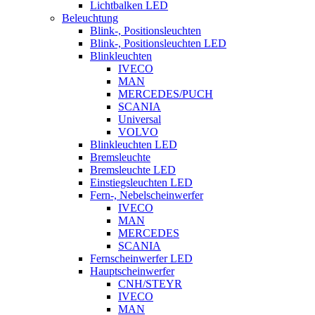
Lichtbalken LED
Beleuchtung
Blink-, Positionsleuchten
Blink-, Positionsleuchten LED
Blinkleuchten
IVECO
MAN
MERCEDES/PUCH
SCANIA
Universal
VOLVO
Blinkleuchten LED
Bremsleuchte
Bremsleuchte LED
Einstiegsleuchten LED
Fern-, Nebelscheinwerfer
IVECO
MAN
MERCEDES
SCANIA
Fernscheinwerfer LED
Hauptscheinwerfer
CNH/STEYR
IVECO
MAN