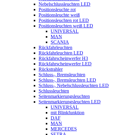
Nebelschlussleuchten LED
Positionsleuchte rot
Positionsleuchte weiß
Positionsleuchten rot LED
Positionsleuchten weiß LED
UNIVERSAL
MAN
SCANIA
Rückfahrleuchten
Rückfahrleuchten LED
Rückfahrscheinwerfer H3
Rückfahrscheinwerfer LED
Rückstrahler
Schluss-, Bremsleuchten
Schluss-, Bremsleuchten LED
Schluss-, Nebelschlussleuchten LED
Schlussleuchten
Seitenmarkierungsleuchten
Seitenmarkierungsleuchten LED
UNIVERSAL
mit Blinkfunktion
DAF
MAN
MERCEDES
SETRA