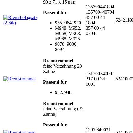
90 x 71 x 15 mm
135700441804
135700440704
Passend für
357 00 44
5242118
955, 964, 970
1804
M948, M952,
357 00 44
M958, M963,
0704
M968, M975
9078, 9086,
8094
Bremstrommel
feine Verzahnung 23
Zähne
131700340001
317 00 34
5241000
Passend für
0001
942, 948
Bremstrommel
feine Verzahnung (23
Zähne)
Passend für
1295 340031
5241000