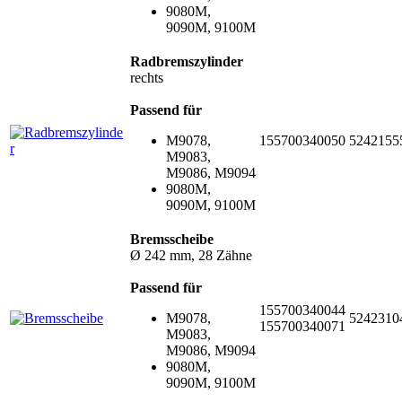
9080M,
9090M, 9100M
Radbremszylinder
rechts
Passend für
M9078,
155700340050
5242155
M9083,
M9086, M9094
9080M,
9090M, 9100M
Bremsscheibe
Ø 242 mm, 28 Zähne
Passend für
155700340044
M9078,
5242310
155700340071
M9083,
M9086, M9094
9080M,
9090M, 9100M