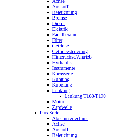
Achse
Auspuff
Beleuchtung
Bremse
Diesel
Elektrik
Fachliteratur
Filter
Getriebe
Getriebesteuerung
Hinterachse/Antrieb
Hydraulik
Instrumente
Karosserie
Kühlung
Kupplung
Lenkung
Lenkung T188/T190
Motor
Zapfwelle
Plus Serie
Abschmiertechnik
Achse
Auspuff
Beleuchtung