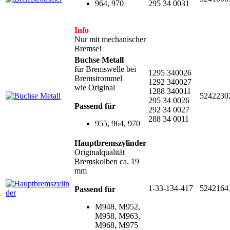
964, 970
295 34 0031
Info
Nur mit mechanischer
Bremse!
Buchse Metall
für Bremswelle bei
1295 340026
Bremstrommel
1292 340027
wie Original
1288 340011
5242230
295 34 0026
Passend für
292 34 0027
288 34 0011
955, 964, 970
Hauptbremszylinder
Originalqualität
Bremskolben ca. 19
mm
1-33-134-417
5242164
Passend für
M948, M952,
M958, M963,
M968, M975