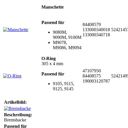
Manschette
Passend für
84408579
133000340018
5242145
9080M,
133000340718
9090M, 9100M
M9078,
M9086, M9094
O-Ring
305 x 4 mm
47107950
Passend für
84408575
5242149
190003120787
9105, 9115,
9125, 9145
Artikelbild:
Beschreibung:
Bremsbacke
Passend für