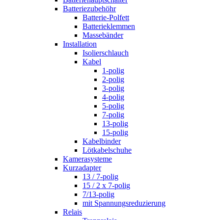
Batteriezubehöhr
Batterie-Polfett
Batterieklemmen
Massebänder
Installation
Isolierschlauch
Kabel
1-polig
2-polig
3-polig
4-polig
5-polig
7-polig
13-polig
15-polig
Kabelbinder
Lötkabelschuhe
Kamerasysteme
Kurzadapter
13 / 7-polig
15 / 2 x 7-polig
7/13-polig
mit Spannungsreduzierung
Relais