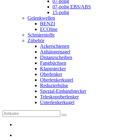
07-polig
07-polig EBS/ABS
15-polig
Gelenkwellen
BENZI
ECOline
Schmierstoffe
Zübehör
Ackerschienen
Anhängernagel
Distanzscheiben
Fangbüchsen
Klappstecker
Oberlenker
Oberlenkerkugel
Reduzierhülse
Spezial-Einhandstecker
Teleskopoberlenker
Unterlenkerkugel