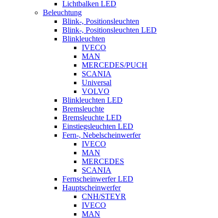
Lichtbalken LED
Beleuchtung
Blink-, Positionsleuchten
Blink-, Positionsleuchten LED
Blinkleuchten
IVECO
MAN
MERCEDES/PUCH
SCANIA
Universal
VOLVO
Blinkleuchten LED
Bremsleuchte
Bremsleuchte LED
Einstiegsleuchten LED
Fern-, Nebelscheinwerfer
IVECO
MAN
MERCEDES
SCANIA
Fernscheinwerfer LED
Hauptscheinwerfer
CNH/STEYR
IVECO
MAN