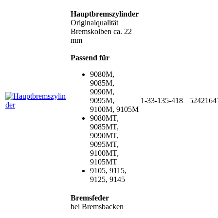
Hauptbremszylinder
Originalqualität
Bremskolben ca. 22
mm
Passend für
9080M,
9085M,
9090M,
9095M,
1-33-135-418
5242164
9100M, 9105M
9080MT,
9085MT,
9090MT,
9095MT,
9100MT,
9105MT
9105, 9115,
9125, 9145
Bremsfeder
bei Bremsbacken