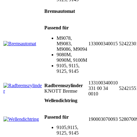
Bremsautomat
Passend für
M9078,
M9083,
133000340015
5242230
M9086, M9094
9080M,
9090M, 9100M
9105, 9115,
9125, 9145
133100340010
Radbremszylinder
331 00 34
5242155
KNOTT Bremse
0010
Wellendichtring
Passend für
190003070093
5280700
9105,9115,
9125, 9145