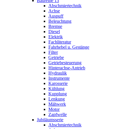
Baureihe 13
Abschmiertechnik
Achse
Auspuff
Beleuchtung
Bremse
Diesel
Elektrik
Fachliteratur
Fahrhebel u. Gestänge
Filter
Getriebe
Getriebesteuerung
Hinterachse-Antrieb
Hydraulik
Instrumente
Karosserie
Kühlung
Kupplung
Lenkung
Mähwerk
Motor
Zapfwelle
Jubiläumsserie
Abschmiertechnik