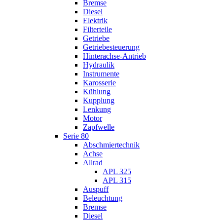
Bremse
Diesel
Elektrik
Filterteile
Getriebe
Getriebesteuerung
Hinterachse-Antrieb
Hydraulik
Instrumente
Karosserie
Kühlung
Kupplung
Lenkung
Motor
Zapfwelle
Serie 80
Abschmiertechnik
Achse
Allrad
APL 325
APL 315
Auspuff
Beleuchtung
Bremse
Diesel