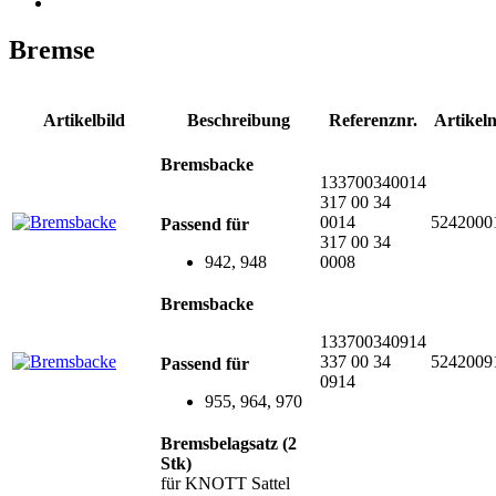
Bremse
Artikelbild
Beschreibung
Referenznr.
Artikeln
Bremsbacke
133700340014
317 00 34
0014
5242000
Passend für
317 00 34
942, 948
0008
Bremsbacke
133700340914
337 00 34
5242009
Passend für
0914
955, 964, 970
Bremsbelagsatz (2
Stk)
für KNOTT Sattel