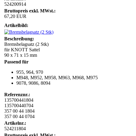
524200914
Bruttopreis exkl. MWst.:
67,20 EUR
Artikelbild:
Beschreibung:
Bremsbelagsatz (2 Stk)
für KNOTT Sattel
90 x 71 x 15 mm
Passend für
955, 964, 970
M948, M952, M958, M963, M968, M975
9078, 9086, 8094
Referenznr.:
135700441804
135700440704
357 00 44 1804
357 00 44 0704
Artikelnr.:
524211804
Bruttopreis exkl. MWst.: