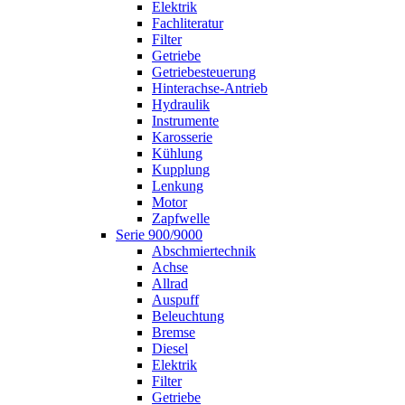
Elektrik
Fachliteratur
Filter
Getriebe
Getriebesteuerung
Hinterachse-Antrieb
Hydraulik
Instrumente
Karosserie
Kühlung
Kupplung
Lenkung
Motor
Zapfwelle
Serie 900/9000
Abschmiertechnik
Achse
Allrad
Auspuff
Beleuchtung
Bremse
Diesel
Elektrik
Filter
Getriebe