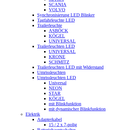
SCANIA
VOLVO
Synchronisierung LED Blinker
Tagfahrleuchte LED
Trailerleuchte
ASBÖCK
KÖGEL
UNIVERSAL
Trailerleuchten LED
UNIVERSAL
KRONE
SCHMITZ
Trailerleuchten LED mit Widerstand
Umrissleuchten
Umrissleuchten LED
Universal
NEON
STAR
KÖGEL
mit Blinkfunktion
mit dynamischer Blinkfunktion
Elektrik
Adapterkabel
15 / 2 x 7-polig
Batteriehauptschalter