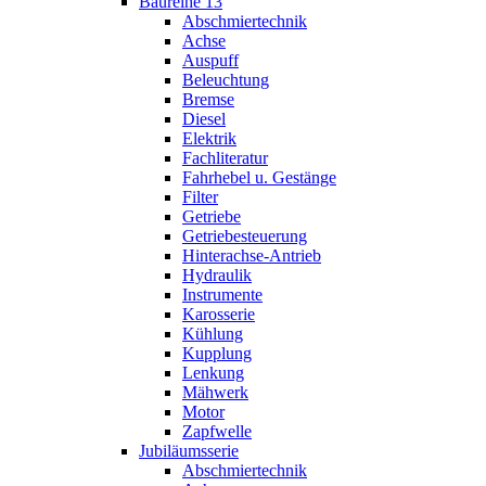
Baureihe 13
Abschmiertechnik
Achse
Auspuff
Beleuchtung
Bremse
Diesel
Elektrik
Fachliteratur
Fahrhebel u. Gestänge
Filter
Getriebe
Getriebesteuerung
Hinterachse-Antrieb
Hydraulik
Instrumente
Karosserie
Kühlung
Kupplung
Lenkung
Mähwerk
Motor
Zapfwelle
Jubiläumsserie
Abschmiertechnik