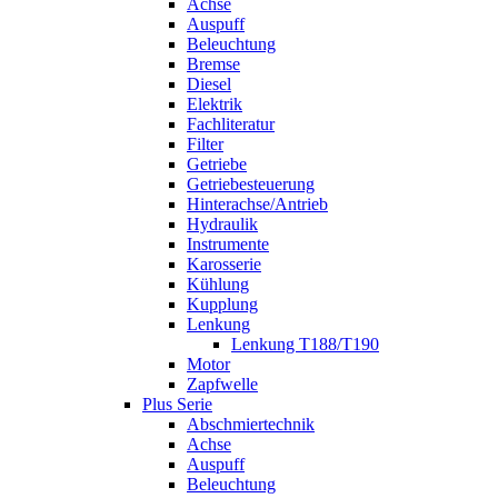
Achse
Auspuff
Beleuchtung
Bremse
Diesel
Elektrik
Fachliteratur
Filter
Getriebe
Getriebesteuerung
Hinterachse/Antrieb
Hydraulik
Instrumente
Karosserie
Kühlung
Kupplung
Lenkung
Lenkung T188/T190
Motor
Zapfwelle
Plus Serie
Abschmiertechnik
Achse
Auspuff
Beleuchtung