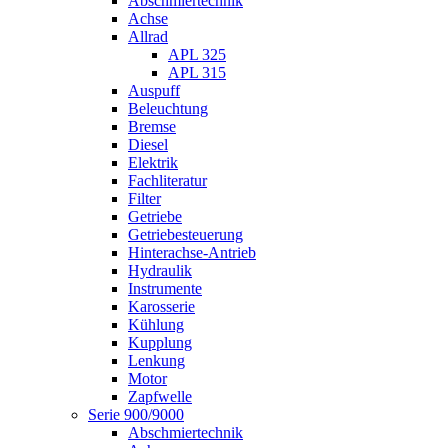
Abschmiertechnik
Achse
Allrad
APL 325
APL 315
Auspuff
Beleuchtung
Bremse
Diesel
Elektrik
Fachliteratur
Filter
Getriebe
Getriebesteuerung
Hinterachse-Antrieb
Hydraulik
Instrumente
Karosserie
Kühlung
Kupplung
Lenkung
Motor
Zapfwelle
Serie 900/9000
Abschmiertechnik