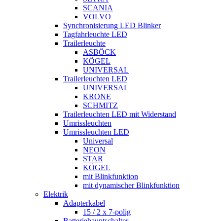
SCANIA
VOLVO
Synchronisierung LED Blinker
Tagfahrleuchte LED
Trailerleuchte
ASBÖCK
KÖGEL
UNIVERSAL
Trailerleuchten LED
UNIVERSAL
KRONE
SCHMITZ
Trailerleuchten LED mit Widerstand
Umrissleuchten
Umrissleuchten LED
Universal
NEON
STAR
KÖGEL
mit Blinkfunktion
mit dynamischer Blinkfunktion
Elektrik
Adapterkabel
15 / 2 x 7-polig
Batteriehauptschalter