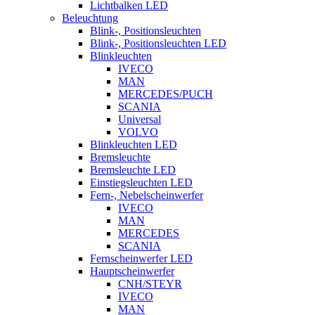
Lichtbalken LED
Beleuchtung
Blink-, Positionsleuchten
Blink-, Positionsleuchten LED
Blinkleuchten
IVECO
MAN
MERCEDES/PUCH
SCANIA
Universal
VOLVO
Blinkleuchten LED
Bremsleuchte
Bremsleuchte LED
Einstiegsleuchten LED
Fern-, Nebelscheinwerfer
IVECO
MAN
MERCEDES
SCANIA
Fernscheinwerfer LED
Hauptscheinwerfer
CNH/STEYR
IVECO
MAN