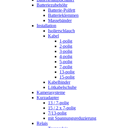
Batteriezubehöhr
Batterie-Polfett
Batterieklemmen
Massebänder
Installation
Isolierschlauch
Kabel
1-polig
2-polig
3-polig
4-polig
5-polig
7-polig
13-polig
15-polig
Kabelbinder
Lötkabelschuhe
Kamerasysteme
Kurzadapter
13 / 7-polig
15 / 2 x 7-polig
7/13-polig
mit Spannungsreduzierung
Relais