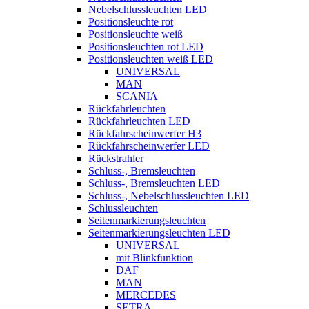
Nebelschlussleuchten LED
Positionsleuchte rot
Positionsleuchte weiß
Positionsleuchten rot LED
Positionsleuchten weiß LED
UNIVERSAL
MAN
SCANIA
Rückfahrleuchten
Rückfahrleuchten LED
Rückfahrscheinwerfer H3
Rückfahrscheinwerfer LED
Rückstrahler
Schluss-, Bremsleuchten
Schluss-, Bremsleuchten LED
Schluss-, Nebelschlussleuchten LED
Schlussleuchten
Seitenmarkierungsleuchten
Seitenmarkierungsleuchten LED
UNIVERSAL
mit Blinkfunktion
DAF
MAN
MERCEDES
SETRA