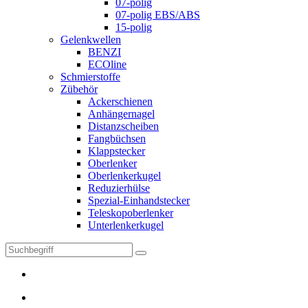
07-polig
07-polig EBS/ABS
15-polig
Gelenkwellen
BENZI
ECOline
Schmierstoffe
Zübehör
Ackerschienen
Anhängernagel
Distanzscheiben
Fangbüchsen
Klappstecker
Oberlenker
Oberlenkerkugel
Reduzierhülse
Spezial-Einhandstecker
Teleskopoberlenker
Unterlenkerkugel