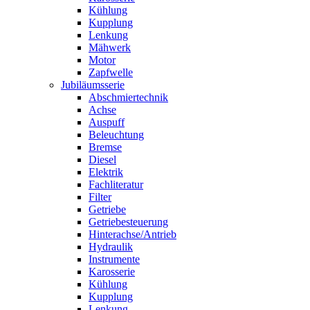
Kühlung
Kupplung
Lenkung
Mähwerk
Motor
Zapfwelle
Jubiläumsserie
Abschmiertechnik
Achse
Auspuff
Beleuchtung
Bremse
Diesel
Elektrik
Fachliteratur
Filter
Getriebe
Getriebesteuerung
Hinterachse/Antrieb
Hydraulik
Instrumente
Karosserie
Kühlung
Kupplung
Lenkung