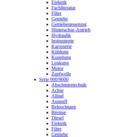
Elektrik
Fachliteratur
Filter
Getriebe
Getriebesteuerung
Hinterachse-Antrieb
Hydraulik
Instrumente
Karosserie
Kühlung
Kupplung
Lenkung
Motor
Zapfwelle
Serie 900/9000
Abschmiertechnik
Achse
Allrad
Auspuff
Beleuchtung
Bremse
Diesel
Elektrik
Filter
Getriebe