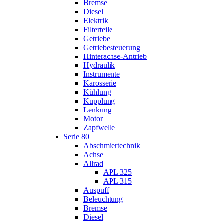
Bremse
Diesel
Elektrik
Filterteile
Getriebe
Getriebesteuerung
Hinterachse-Antrieb
Hydraulik
Instrumente
Karosserie
Kühlung
Kupplung
Lenkung
Motor
Zapfwelle
Serie 80
Abschmiertechnik
Achse
Allrad
APL 325
APL 315
Auspuff
Beleuchtung
Bremse
Diesel