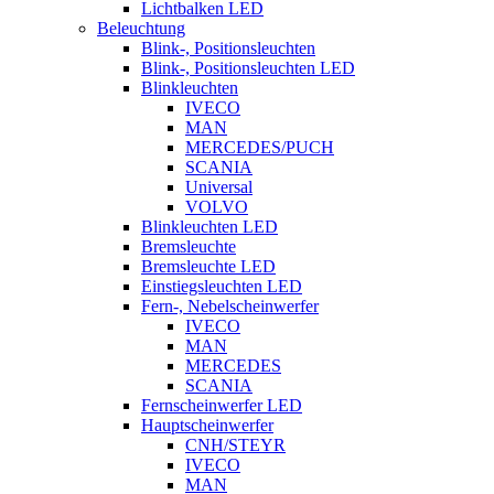
Lichtbalken LED
Beleuchtung
Blink-, Positionsleuchten
Blink-, Positionsleuchten LED
Blinkleuchten
IVECO
MAN
MERCEDES/PUCH
SCANIA
Universal
VOLVO
Blinkleuchten LED
Bremsleuchte
Bremsleuchte LED
Einstiegsleuchten LED
Fern-, Nebelscheinwerfer
IVECO
MAN
MERCEDES
SCANIA
Fernscheinwerfer LED
Hauptscheinwerfer
CNH/STEYR
IVECO
MAN