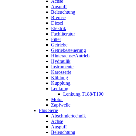
Achse
Auspuff
Beleuchtung
Bremse
Diesel
Elektrik
Fachliteratur
Filter
Getriebe
Getriebesteuerung
Hinterachse/Antrieb
Hydraulik
Instrumente
Karosserie
Kühlung
Kupplung
Lenkung
Lenkung T188/T190
Motor
Zapfwelle
Plus Serie
Abschmiertechnik
Achse
Auspuff
Beleuchtung