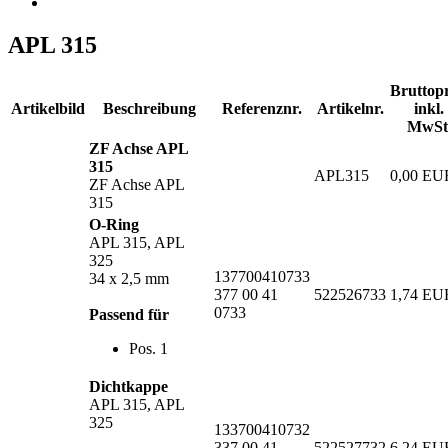
APL 315
Bruttopr
Artikelbild
Beschreibung
Referenznr.
Artikelnr.
inkl.
MwSt
ZF Achse APL
315
APL315
0,00 EU
ZF Achse APL
315
O-Ring
APL 315, APL
325
137700410733
34 x 2,5 mm
377 00 41
522526733
1,74 EU
0733
Passend für
Pos. 1
Dichtkappe
APL 315, APL
325
133700410732
337 00 41
522527732
6,24 EU