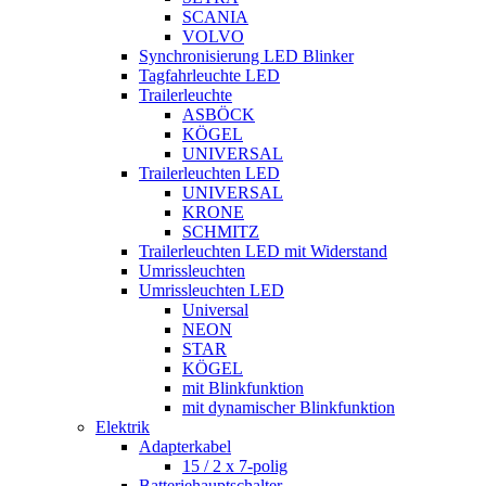
SCANIA
VOLVO
Synchronisierung LED Blinker
Tagfahrleuchte LED
Trailerleuchte
ASBÖCK
KÖGEL
UNIVERSAL
Trailerleuchten LED
UNIVERSAL
KRONE
SCHMITZ
Trailerleuchten LED mit Widerstand
Umrissleuchten
Umrissleuchten LED
Universal
NEON
STAR
KÖGEL
mit Blinkfunktion
mit dynamischer Blinkfunktion
Elektrik
Adapterkabel
15 / 2 x 7-polig
Batteriehauptschalter