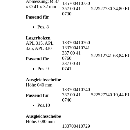
Abmessung: Ø 37
135700410730
x Ø 41 x 32 mm
357 00 41
522527730
34,80 E
0730
Passend für
Pos. 8
Lagerbolzen
133700410760
APL 315, APL
133700410741
325, APL 330
337 00 41
522512741
68,84 E
0760
Passend für
337 00 41
Pos. 9
0741
Ausgleichsscheibe
Höhe 040 mm
133700410740
337 00 41
522527740
19,44 E
Passend für
0740
Pos.10
Ausgleichsscheibe
Höhe: 0,80 mm
133700410729