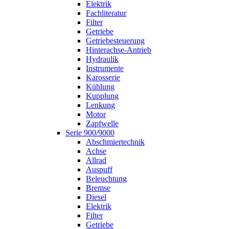
Elektrik
Fachliteratur
Filter
Getriebe
Getriebesteuerung
Hinterachse-Antrieb
Hydraulik
Instrumente
Karosserie
Kühlung
Kupplung
Lenkung
Motor
Zapfwelle
Serie 900/9000
Abschmiertechnik
Achse
Allrad
Auspuff
Beleuchtung
Bremse
Diesel
Elektrik
Filter
Getriebe