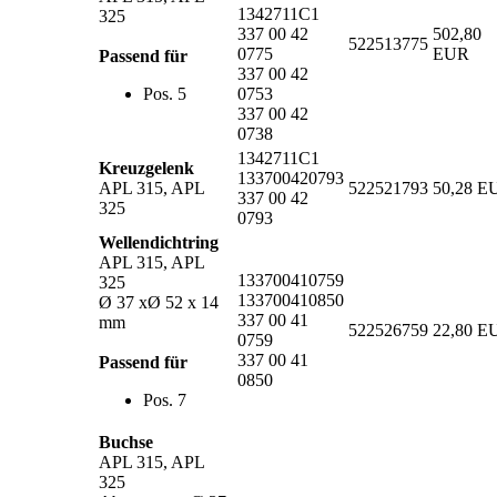
1342711C1
325
337 00 42
502,80
522513775
0775
EUR
Passend für
337 00 42
Pos. 5
0753
337 00 42
0738
1342711C1
Kreuzgelenk
133700420793
APL 315, APL
522521793
50,28 E
337 00 42
325
0793
Wellendichtring
APL 315, APL
133700410759
325
133700410850
Ø 37 xØ 52 x 14
337 00 41
mm
522526759
22,80 E
0759
337 00 41
Passend für
0850
Pos. 7
Buchse
APL 315, APL
325