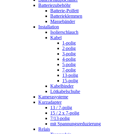
Batteriezubehöhr
Batterie-Polfett
Batterieklemmen
Massebänder
Installation
Isolierschlauch
Kabel
1-polig
2-polig
3-polig
4-polig
5-polig
7-polig
13-polig
15-polig
Kabelbinder
Lötkabelschuhe
Kamerasysteme
Kurzadapter
13 / 7-polig
15 / 2 x 7-polig
7/13-polig
mit Spannungsreduzierung
Relais