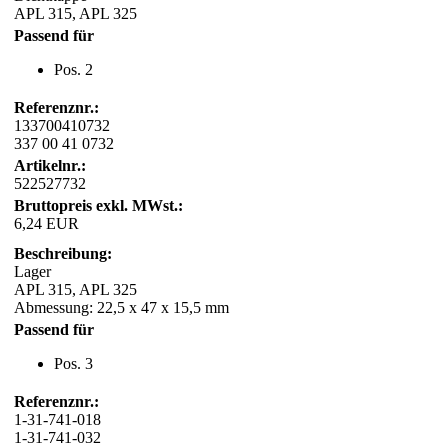
APL 315, APL 325
Passend für
Pos. 2
Referenznr.:
133700410732
337 00 41 0732
Artikelnr.:
522527732
Bruttopreis exkl. MWst.:
6,24 EUR
Beschreibung:
Lager
APL 315, APL 325
Abmessung: 22,5 x 47 x 15,5 mm
Passend für
Pos. 3
Referenznr.:
1-31-741-018
1-31-741-032