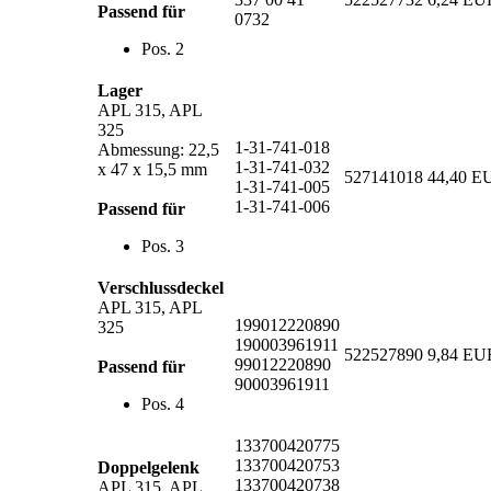
Passend für
0732
Pos. 2
Lager
APL 315, APL
325
1-31-741-018
Abmessung: 22,5
1-31-741-032
x 47 x 15,5 mm
527141018
44,40 E
1-31-741-005
1-31-741-006
Passend für
Pos. 3
Verschlussdeckel
APL 315, APL
199012220890
325
190003961911
522527890
9,84 EU
99012220890
Passend für
90003961911
Pos. 4
133700420775
133700420753
Doppelgelenk
133700420738
APL 315, APL