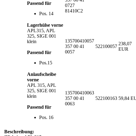
Passend für
0727
81410C2
Pos. 14
Lagerhülse vorne
APL315, APL
325, SIGE 001
135700410057
klein
238,07
357 00 41
522100057
EUR
0057
Passend für
Pos.15
Anlaufscheibe
vorne
APL 315, APL
325, SIGE 001
135700410063
klein
357 00 41
522100163
59,84 E
0063
Passend für
Pos. 16
Beschreibung: