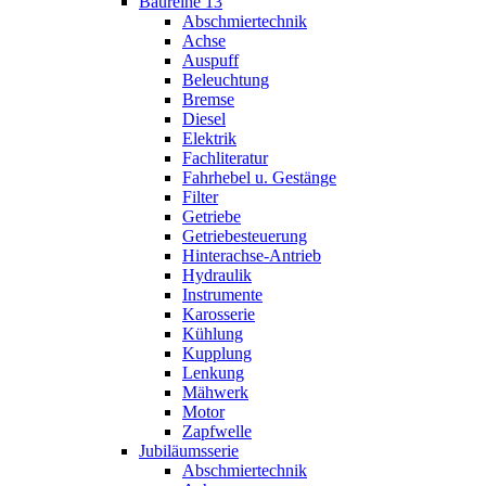
Baureihe 13
Abschmiertechnik
Achse
Auspuff
Beleuchtung
Bremse
Diesel
Elektrik
Fachliteratur
Fahrhebel u. Gestänge
Filter
Getriebe
Getriebesteuerung
Hinterachse-Antrieb
Hydraulik
Instrumente
Karosserie
Kühlung
Kupplung
Lenkung
Mähwerk
Motor
Zapfwelle
Jubiläumsserie
Abschmiertechnik