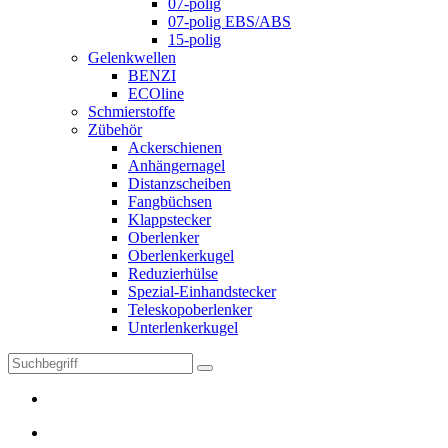
07-polig
07-polig EBS/ABS
15-polig
Gelenkwellen
BENZI
ECOline
Schmierstoffe
Zübehör
Ackerschienen
Anhängernagel
Distanzscheiben
Fangbüchsen
Klappstecker
Oberlenker
Oberlenkerkugel
Reduzierhülse
Spezial-Einhandstecker
Teleskopoberlenker
Unterlenkerkugel