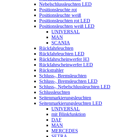
Nebelschlussleuchten LED
Positionsleuchte rot
Positionsleuchte weiß
Positionsleuchten rot LED
Positionsleuchten weiß LED
UNIVERSAL
MAN
SCANIA
Rückfahrleuchten
Rückfahrleuchten LED
Rückfahrscheinwerfer H3
Rückfahrscheinwerfer LED
Rückstrahler
Schluss-, Bremsleuchten
Schluss-, Bremsleuchten LED
Schluss-, Nebelschlussleuchten LED
Schlussleuchten
Seitenmarkierungsleuchten
Seitenmarkierungsleuchten LED
UNIVERSAL
mit Blinkfunktion
DAF
MAN
MERCEDES
SETRA