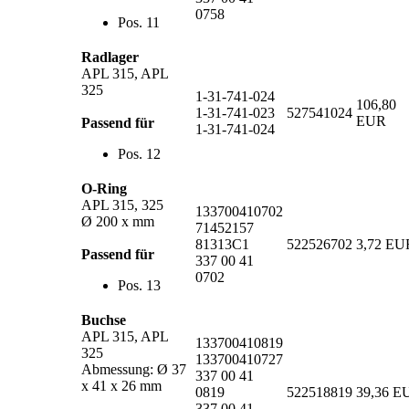
0758
Pos. 11
Radlager
APL 315, APL
325
1-31-741-024
106,80
1-31-741-023
527541024
EUR
Passend für
1-31-741-024
Pos. 12
O-Ring
APL 315, 325
133700410702
Ø 200 x mm
71452157
81313C1
522526702
3,72 EU
Passend für
337 00 41
0702
Pos. 13
Buchse
APL 315, APL
133700410819
325
133700410727
Abmessung: Ø 37
337 00 41
x 41 x 26 mm
0819
522518819
39,36 E
337 00 41