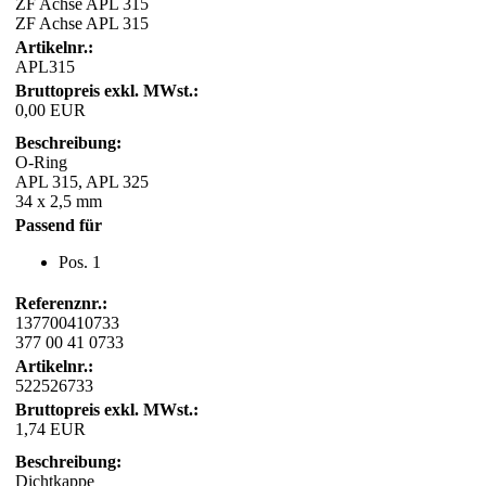
ZF Achse APL 315
ZF Achse APL 315
Artikelnr.:
APL315
Bruttopreis exkl. MWst.:
0,00 EUR
Beschreibung:
O-Ring
APL 315, APL 325
34 x 2,5 mm
Passend für
Pos. 1
Referenznr.:
137700410733
377 00 41 0733
Artikelnr.:
522526733
Bruttopreis exkl. MWst.:
1,74 EUR
Beschreibung:
Dichtkappe