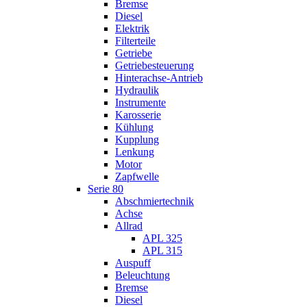
Bremse
Diesel
Elektrik
Filterteile
Getriebe
Getriebesteuerung
Hinterachse-Antrieb
Hydraulik
Instrumente
Karosserie
Kühlung
Kupplung
Lenkung
Motor
Zapfwelle
Serie 80
Abschmiertechnik
Achse
Allrad
APL 325
APL 315
Auspuff
Beleuchtung
Bremse
Diesel