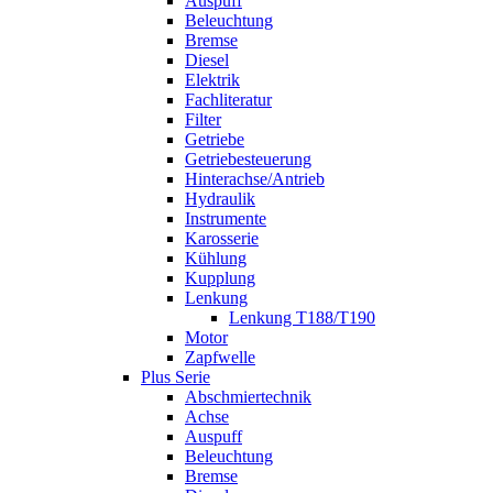
Auspuff
Beleuchtung
Bremse
Diesel
Elektrik
Fachliteratur
Filter
Getriebe
Getriebesteuerung
Hinterachse/Antrieb
Hydraulik
Instrumente
Karosserie
Kühlung
Kupplung
Lenkung
Lenkung T188/T190
Motor
Zapfwelle
Plus Serie
Abschmiertechnik
Achse
Auspuff
Beleuchtung
Bremse