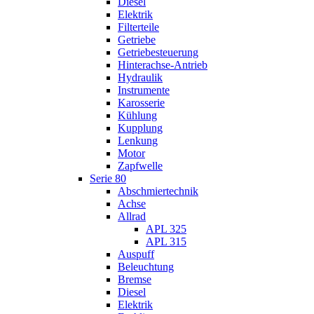
Diesel
Elektrik
Filterteile
Getriebe
Getriebesteuerung
Hinterachse-Antrieb
Hydraulik
Instrumente
Karosserie
Kühlung
Kupplung
Lenkung
Motor
Zapfwelle
Serie 80
Abschmiertechnik
Achse
Allrad
APL 325
APL 315
Auspuff
Beleuchtung
Bremse
Diesel
Elektrik