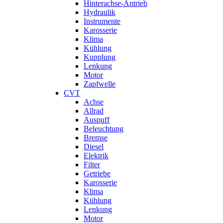
Hinterachse-Antrieb
Hydraulik
Instrumente
Karosserie
Klima
Kühlung
Kupplung
Lenkung
Motor
Zapfwelle
CVT
Achse
Allrad
Auspuff
Beleuchtung
Bremse
Diesel
Elektrik
Filter
Getriebe
Karosserie
Klima
Kühlung
Lenkung
Motor