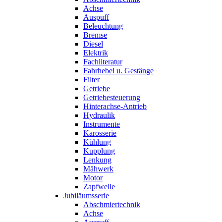
Achse
Auspuff
Beleuchtung
Bremse
Diesel
Elektrik
Fachliteratur
Fahrhebel u. Gestänge
Filter
Getriebe
Getriebesteuerung
Hinterachse-Antrieb
Hydraulik
Instrumente
Karosserie
Kühlung
Kupplung
Lenkung
Mähwerk
Motor
Zapfwelle
Jubiläumsserie
Abschmiertechnik
Achse