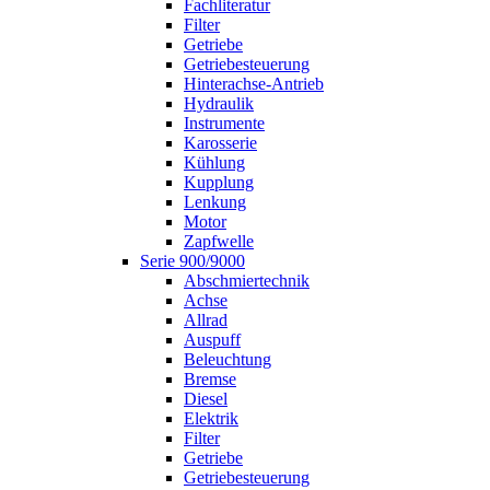
Fachliteratur
Filter
Getriebe
Getriebesteuerung
Hinterachse-Antrieb
Hydraulik
Instrumente
Karosserie
Kühlung
Kupplung
Lenkung
Motor
Zapfwelle
Serie 900/9000
Abschmiertechnik
Achse
Allrad
Auspuff
Beleuchtung
Bremse
Diesel
Elektrik
Filter
Getriebe
Getriebesteuerung