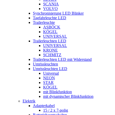
SCANIA
VOLVO
Synchronisierung LED Blinker
Tagfahrleuchte LED
Trailerleuchte
ASBÖCK
KÖGEL
UNIVERSAL
Trailerleuchten LED
UNIVERSAL
KRONE
SCHMITZ
Trailerleuchten LED mit Widerstand
Umrissleuchten
Umrissleuchten LED
Universal
NEON
STAR
KÖGEL
mit Blinkfunktion
mit dynamischer Blinkfunktion
Elektrik
Adapterkabel
15 / 2 x 7-polig
Batteriehauptschalter