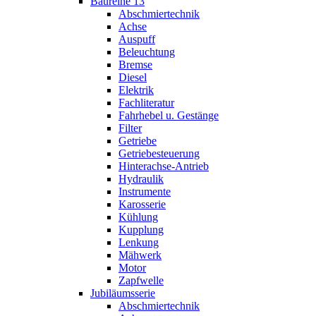
Baureihe 13
Abschmiertechnik
Achse
Auspuff
Beleuchtung
Bremse
Diesel
Elektrik
Fachliteratur
Fahrhebel u. Gestänge
Filter
Getriebe
Getriebesteuerung
Hinterachse-Antrieb
Hydraulik
Instrumente
Karosserie
Kühlung
Kupplung
Lenkung
Mähwerk
Motor
Zapfwelle
Jubiläumsserie
Abschmiertechnik