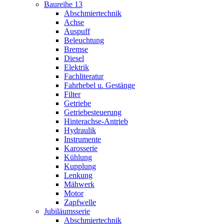
Baureihe 13
Abschmiertechnik
Achse
Auspuff
Beleuchtung
Bremse
Diesel
Elektrik
Fachliteratur
Fahrhebel u. Gestänge
Filter
Getriebe
Getriebesteuerung
Hinterachse-Antrieb
Hydraulik
Instrumente
Karosserie
Kühlung
Kupplung
Lenkung
Mähwerk
Motor
Zapfwelle
Jubiläumsserie
Abschmiertechnik