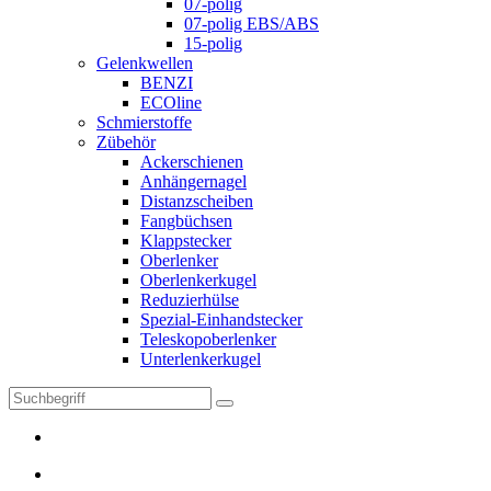
07-polig
07-polig EBS/ABS
15-polig
Gelenkwellen
BENZI
ECOline
Schmierstoffe
Zübehör
Ackerschienen
Anhängernagel
Distanzscheiben
Fangbüchsen
Klappstecker
Oberlenker
Oberlenkerkugel
Reduzierhülse
Spezial-Einhandstecker
Teleskopoberlenker
Unterlenkerkugel