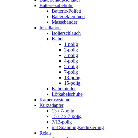
Batteriezubehöhr
Batterie-Polfett
Batterieklemmen
Massebänder
Installation
Isolierschlauch
Kabel
1-polig
2-polig
3-polig
4-polig
5-polig
7-polig
13-polig
15-polig
Kabelbinder
Lötkabelschuhe
Kamerasysteme
Kurzadapter
13 / 7-polig
15 / 2 x 7-polig
7/13-polig
mit Spannungsreduzierung
Relais