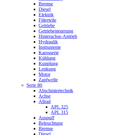
Bremse
Diesel
Elektrik
Filterteile
Getriebe
Getriebesteuerung
Hinterachse-Antrieb
Hydraulik
Instrumente
Karosserie
Kühlung
Kupplung
Lenkung
Motor
Zapfwelle
Serie 80
Abschmiertechnik
Achse
Allrad
APL 325
APL 315
Auspuff
Beleuchtung
Bremse
Diesel