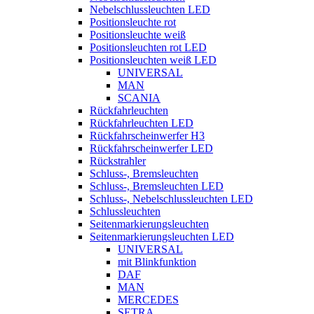
Nebelschlussleuchten LED
Positionsleuchte rot
Positionsleuchte weiß
Positionsleuchten rot LED
Positionsleuchten weiß LED
UNIVERSAL
MAN
SCANIA
Rückfahrleuchten
Rückfahrleuchten LED
Rückfahrscheinwerfer H3
Rückfahrscheinwerfer LED
Rückstrahler
Schluss-, Bremsleuchten
Schluss-, Bremsleuchten LED
Schluss-, Nebelschlussleuchten LED
Schlussleuchten
Seitenmarkierungsleuchten
Seitenmarkierungsleuchten LED
UNIVERSAL
mit Blinkfunktion
DAF
MAN
MERCEDES
SETRA