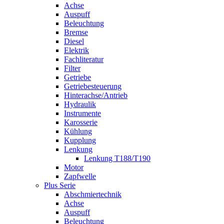
Achse
Auspuff
Beleuchtung
Bremse
Diesel
Elektrik
Fachliteratur
Filter
Getriebe
Getriebesteuerung
Hinterachse/Antrieb
Hydraulik
Instrumente
Karosserie
Kühlung
Kupplung
Lenkung
Lenkung T188/T190
Motor
Zapfwelle
Plus Serie
Abschmiertechnik
Achse
Auspuff
Beleuchtung