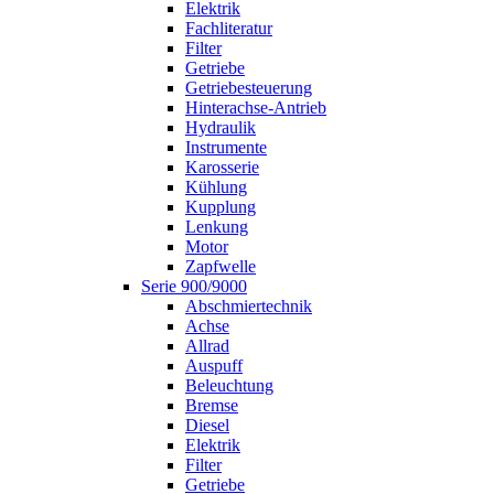
Elektrik
Fachliteratur
Filter
Getriebe
Getriebesteuerung
Hinterachse-Antrieb
Hydraulik
Instrumente
Karosserie
Kühlung
Kupplung
Lenkung
Motor
Zapfwelle
Serie 900/9000
Abschmiertechnik
Achse
Allrad
Auspuff
Beleuchtung
Bremse
Diesel
Elektrik
Filter
Getriebe