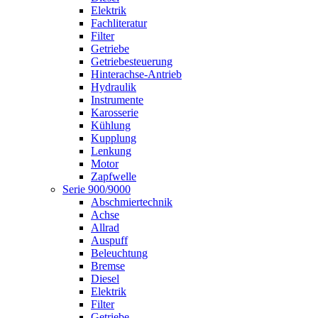
Elektrik
Fachliteratur
Filter
Getriebe
Getriebesteuerung
Hinterachse-Antrieb
Hydraulik
Instrumente
Karosserie
Kühlung
Kupplung
Lenkung
Motor
Zapfwelle
Serie 900/9000
Abschmiertechnik
Achse
Allrad
Auspuff
Beleuchtung
Bremse
Diesel
Elektrik
Filter
Getriebe