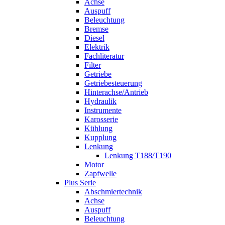
Achse
Auspuff
Beleuchtung
Bremse
Diesel
Elektrik
Fachliteratur
Filter
Getriebe
Getriebesteuerung
Hinterachse/Antrieb
Hydraulik
Instrumente
Karosserie
Kühlung
Kupplung
Lenkung
Lenkung T188/T190
Motor
Zapfwelle
Plus Serie
Abschmiertechnik
Achse
Auspuff
Beleuchtung