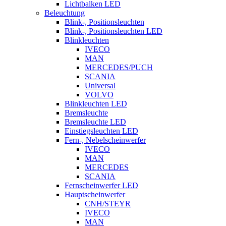
Lichtbalken LED
Beleuchtung
Blink-, Positionsleuchten
Blink-, Positionsleuchten LED
Blinkleuchten
IVECO
MAN
MERCEDES/PUCH
SCANIA
Universal
VOLVO
Blinkleuchten LED
Bremsleuchte
Bremsleuchte LED
Einstiegsleuchten LED
Fern-, Nebelscheinwerfer
IVECO
MAN
MERCEDES
SCANIA
Fernscheinwerfer LED
Hauptscheinwerfer
CNH/STEYR
IVECO
MAN