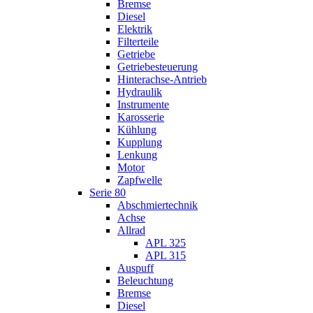
Bremse
Diesel
Elektrik
Filterteile
Getriebe
Getriebesteuerung
Hinterachse-Antrieb
Hydraulik
Instrumente
Karosserie
Kühlung
Kupplung
Lenkung
Motor
Zapfwelle
Serie 80
Abschmiertechnik
Achse
Allrad
APL 325
APL 315
Auspuff
Beleuchtung
Bremse
Diesel