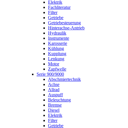
Elektrik
Fachliteratur
Filter
Getriebe
Getriebesteuerung
Hinterachse-Antrieb
Hydraulik
Instrumente
Karosserie
Kühlung
Kupplung
Lenkung
Motor
Zapfwelle
Serie 900/9000
Abschmiertechnik
Achse
Allrad
Auspuff
Beleuchtung
Bremse
Diesel
Elektrik
Filter
Getriebe