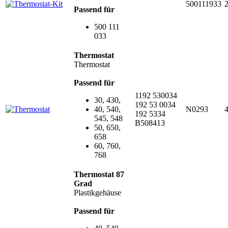
500111933
Passend für
500 111
033
Thermostat
Thermostat
Passend für
1192 530034
30, 430,
192 53 0034
40, 540,
N0293
192 5334
545, 548
B508413
50, 650,
658
60, 760,
768
Thermostat 87
Grad
Plastikgehäuse
Passend für