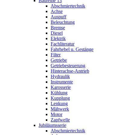
Baureihe 13
Abschmiertechnik
Achse
Auspuff
Beleuchtung
Bremse
Diesel
Elektrik
Fachliteratur
Fahrhebel u. Gestänge
Filter
Getriebe
Getriebesteuerung
Hinterachse-Antrieb
Hydraulik
Instrumente
Karosserie
Kühlung
Kupplung
Lenkung
Mähwerk
Motor
Zapfwelle
Jubiläumsserie
Abschmiertechnik