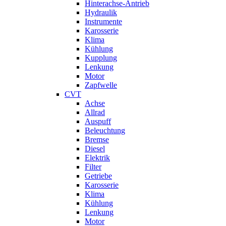
Hinterachse-Antrieb
Hydraulik
Instrumente
Karosserie
Klima
Kühlung
Kupplung
Lenkung
Motor
Zapfwelle
CVT
Achse
Allrad
Auspuff
Beleuchtung
Bremse
Diesel
Elektrik
Filter
Getriebe
Karosserie
Klima
Kühlung
Lenkung
Motor