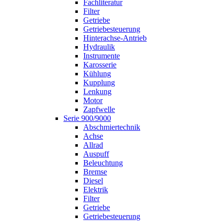
Fachliteratur
Filter
Getriebe
Getriebesteuerung
Hinterachse-Antrieb
Hydraulik
Instrumente
Karosserie
Kühlung
Kupplung
Lenkung
Motor
Zapfwelle
Serie 900/9000
Abschmiertechnik
Achse
Allrad
Auspuff
Beleuchtung
Bremse
Diesel
Elektrik
Filter
Getriebe
Getriebesteuerung