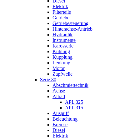
Diesel
Elektrik
Filterteile
Getriebe
Getriebesteuerung
Hinterachse-Antrieb
Hydraulik
Instrumente
Karosserie
Kühlung
Kupplung
Lenkung
Motor
Zapfwelle
Serie 80
Abschmiertechnik
Achse
Allrad
APL 325
APL 315
Auspuff
Beleuchtung
Bremse
Diesel
Elektrik