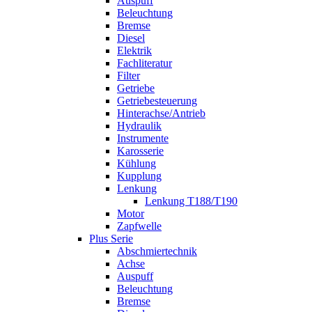
Auspuff
Beleuchtung
Bremse
Diesel
Elektrik
Fachliteratur
Filter
Getriebe
Getriebesteuerung
Hinterachse/Antrieb
Hydraulik
Instrumente
Karosserie
Kühlung
Kupplung
Lenkung
Lenkung T188/T190
Motor
Zapfwelle
Plus Serie
Abschmiertechnik
Achse
Auspuff
Beleuchtung
Bremse