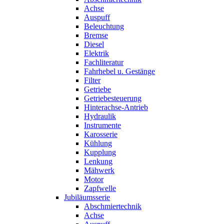
Achse
Auspuff
Beleuchtung
Bremse
Diesel
Elektrik
Fachliteratur
Fahrhebel u. Gestänge
Filter
Getriebe
Getriebesteuerung
Hinterachse-Antrieb
Hydraulik
Instrumente
Karosserie
Kühlung
Kupplung
Lenkung
Mähwerk
Motor
Zapfwelle
Jubiläumsserie
Abschmiertechnik
Achse