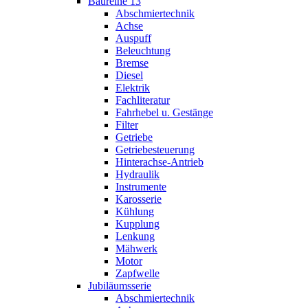
Baureihe 13
Abschmiertechnik
Achse
Auspuff
Beleuchtung
Bremse
Diesel
Elektrik
Fachliteratur
Fahrhebel u. Gestänge
Filter
Getriebe
Getriebesteuerung
Hinterachse-Antrieb
Hydraulik
Instrumente
Karosserie
Kühlung
Kupplung
Lenkung
Mähwerk
Motor
Zapfwelle
Jubiläumsserie
Abschmiertechnik