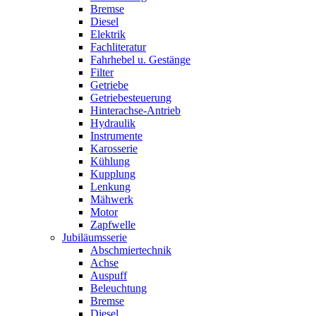
Bremse
Diesel
Elektrik
Fachliteratur
Fahrhebel u. Gestänge
Filter
Getriebe
Getriebesteuerung
Hinterachse-Antrieb
Hydraulik
Instrumente
Karosserie
Kühlung
Kupplung
Lenkung
Mähwerk
Motor
Zapfwelle
Jubiläumsserie
Abschmiertechnik
Achse
Auspuff
Beleuchtung
Bremse
Diesel