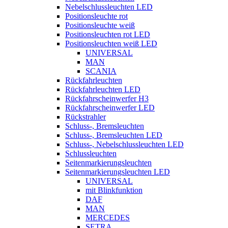
Nebelschlussleuchten LED
Positionsleuchte rot
Positionsleuchte weiß
Positionsleuchten rot LED
Positionsleuchten weiß LED
UNIVERSAL
MAN
SCANIA
Rückfahrleuchten
Rückfahrleuchten LED
Rückfahrscheinwerfer H3
Rückfahrscheinwerfer LED
Rückstrahler
Schluss-, Bremsleuchten
Schluss-, Bremsleuchten LED
Schluss-, Nebelschlussleuchten LED
Schlussleuchten
Seitenmarkierungsleuchten
Seitenmarkierungsleuchten LED
UNIVERSAL
mit Blinkfunktion
DAF
MAN
MERCEDES
SETRA