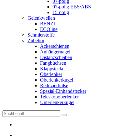
07-polig
07-polig EBS/ABS
15-polig
Gelenkwellen
BENZI
ECOline
Schmierstoffe
Zübehör
Ackerschienen
Anhängernagel
Distanzscheiben
Fangbüchsen
Klappstecker
Oberlenker
Oberlenkerkugel
Reduzierhülse
Spezial-Einhandstecker
Teleskopoberlenker
Unterlenkerkugel