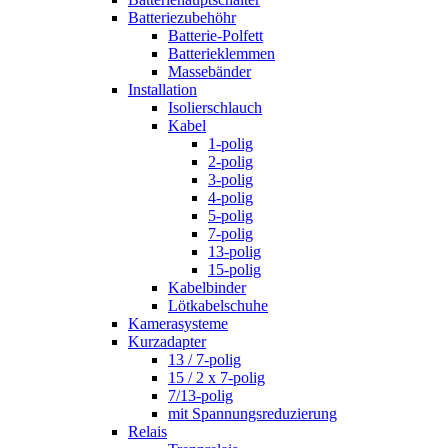
Batteriezubehöhr
Batterie-Polfett
Batterieklemmen
Massebänder
Installation
Isolierschlauch
Kabel
1-polig
2-polig
3-polig
4-polig
5-polig
7-polig
13-polig
15-polig
Kabelbinder
Lötkabelschuhe
Kamerasysteme
Kurzadapter
13 / 7-polig
15 / 2 x 7-polig
7/13-polig
mit Spannungsreduzierung
Relais