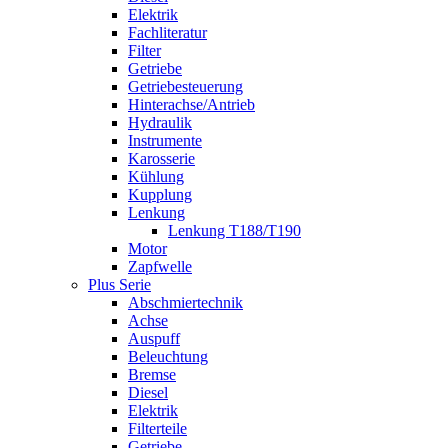
Elektrik
Fachliteratur
Filter
Getriebe
Getriebesteuerung
Hinterachse/Antrieb
Hydraulik
Instrumente
Karosserie
Kühlung
Kupplung
Lenkung
Lenkung T188/T190
Motor
Zapfwelle
Plus Serie
Abschmiertechnik
Achse
Auspuff
Beleuchtung
Bremse
Diesel
Elektrik
Filterteile
Getriebe