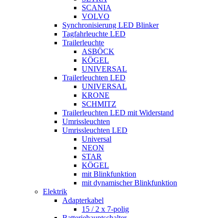
SCANIA
VOLVO
Synchronisierung LED Blinker
Tagfahrleuchte LED
Trailerleuchte
ASBÖCK
KÖGEL
UNIVERSAL
Trailerleuchten LED
UNIVERSAL
KRONE
SCHMITZ
Trailerleuchten LED mit Widerstand
Umrissleuchten
Umrissleuchten LED
Universal
NEON
STAR
KÖGEL
mit Blinkfunktion
mit dynamischer Blinkfunktion
Elektrik
Adapterkabel
15 / 2 x 7-polig
Batteriehauptschalter