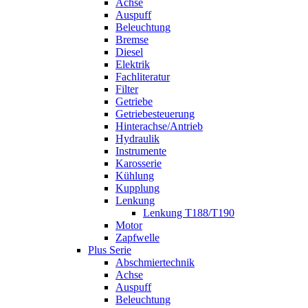
Achse
Auspuff
Beleuchtung
Bremse
Diesel
Elektrik
Fachliteratur
Filter
Getriebe
Getriebesteuerung
Hinterachse/Antrieb
Hydraulik
Instrumente
Karosserie
Kühlung
Kupplung
Lenkung
Lenkung T188/T190
Motor
Zapfwelle
Plus Serie
Abschmiertechnik
Achse
Auspuff
Beleuchtung