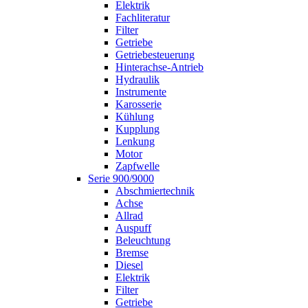
Elektrik
Fachliteratur
Filter
Getriebe
Getriebesteuerung
Hinterachse-Antrieb
Hydraulik
Instrumente
Karosserie
Kühlung
Kupplung
Lenkung
Motor
Zapfwelle
Serie 900/9000
Abschmiertechnik
Achse
Allrad
Auspuff
Beleuchtung
Bremse
Diesel
Elektrik
Filter
Getriebe