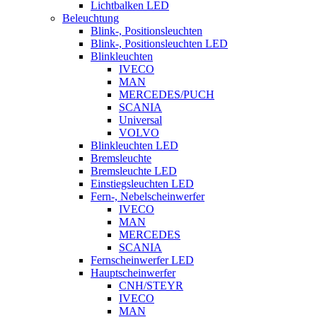
Lichtbalken LED
Beleuchtung
Blink-, Positionsleuchten
Blink-, Positionsleuchten LED
Blinkleuchten
IVECO
MAN
MERCEDES/PUCH
SCANIA
Universal
VOLVO
Blinkleuchten LED
Bremsleuchte
Bremsleuchte LED
Einstiegsleuchten LED
Fern-, Nebelscheinwerfer
IVECO
MAN
MERCEDES
SCANIA
Fernscheinwerfer LED
Hauptscheinwerfer
CNH/STEYR
IVECO
MAN