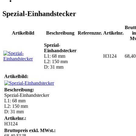
Spezial-Einhandstecker
Brutt
Artikelbild
Beschreibung
Referenznr.
Artikelnr.
in
Mw
Spezial-
Einhandstecker
L1: 68 mm
H3124
68,4
L2: 150 mm
D: 31 mm
Artikelbild:
Beschreibung:
Spezial-Einhandstecker
L1: 68 mm
L2: 150 mm
D: 31 mm
Artikelnr.:
H3124
Bruttopreis exkl. MWst.:
68,40 EUR