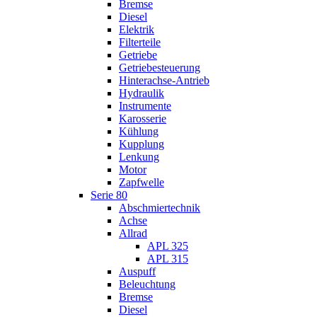
Bremse
Diesel
Elektrik
Filterteile
Getriebe
Getriebesteuerung
Hinterachse-Antrieb
Hydraulik
Instrumente
Karosserie
Kühlung
Kupplung
Lenkung
Motor
Zapfwelle
Serie 80
Abschmiertechnik
Achse
Allrad
APL 325
APL 315
Auspuff
Beleuchtung
Bremse
Diesel