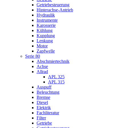
Getriebesteuerung
Hinterachse-Antrieb
Hydraulik
Instrumente
Karosserie
Kühlung
Kupplung
Lenkung
Motor
Zapfwelle
Serie 80
Abschmiertechnik
Achse
Allrad
APL 325
APL 315
Auspuff
Beleuchtung
Bremse
Diesel
Elektrik
Fachliteratur
Filter
Getriebe