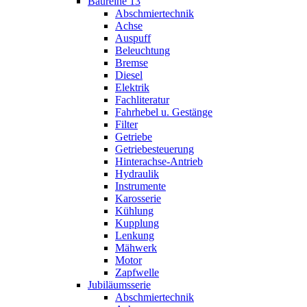
Baureihe 13
Abschmiertechnik
Achse
Auspuff
Beleuchtung
Bremse
Diesel
Elektrik
Fachliteratur
Fahrhebel u. Gestänge
Filter
Getriebe
Getriebesteuerung
Hinterachse-Antrieb
Hydraulik
Instrumente
Karosserie
Kühlung
Kupplung
Lenkung
Mähwerk
Motor
Zapfwelle
Jubiläumsserie
Abschmiertechnik