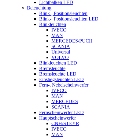
Lichtbalken LED
Beleuchtung
Blink-, Positionsleuchten
Blink-, Positionsleuchten LED
Blinkleuchten
IVECO
MAN
MERCEDES/PUCH
SCANIA
Universal
VOLVO
Blinkleuchten LED
Bremsleuchte
Bremsleuchte LED
Einstiegsleuchten LED
Fern-, Nebelscheinwerfer
IVECO
MAN
MERCEDES
SCANIA
Fernscheinwerfer LED
Hauptscheinwerfer
CNH/STEYR
IVECO
MAN