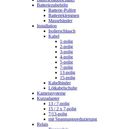
Batteriezubehöhr
Batterie-Polfett
Batterieklemmen
Massebänder
Installation
Isolierschlauch
Kabel
1-polig
2-polig
3-polig
4-polig
5-polig
7-polig
13-polig
15-polig
Kabelbinder
Lötkabelschuhe
Kamerasysteme
Kurzadapter
13 / 7-polig
15 / 2 x 7-polig
7/13-polig
mit Spannungsreduzierung
Relais