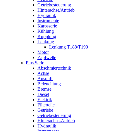
Getriebesteuerung
Hinterachse/Antrieb
Hydraulik
Instrumente
Karosserie
Kühlung
Kupplung
Lenkung
Lenkung T188/T190
Motor
Zapfwelle
Plus Serie
Abschmiertechnik
Achse
Auspuff
Beleuchtung
Bremse
Diesel
Elektrik
Filterteile
Getriebe
Getriebesteuerung
Hinterachse-Antrieb
Hydraulik