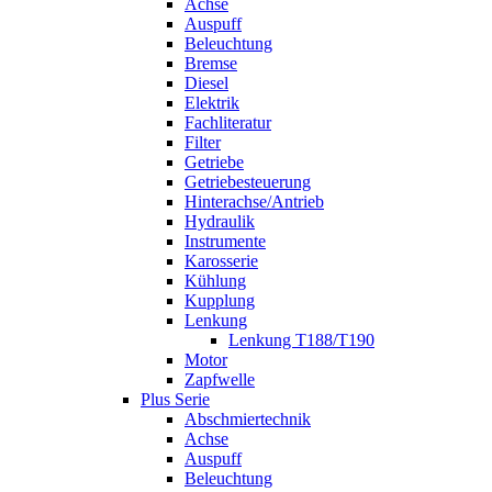
Achse
Auspuff
Beleuchtung
Bremse
Diesel
Elektrik
Fachliteratur
Filter
Getriebe
Getriebesteuerung
Hinterachse/Antrieb
Hydraulik
Instrumente
Karosserie
Kühlung
Kupplung
Lenkung
Lenkung T188/T190
Motor
Zapfwelle
Plus Serie
Abschmiertechnik
Achse
Auspuff
Beleuchtung