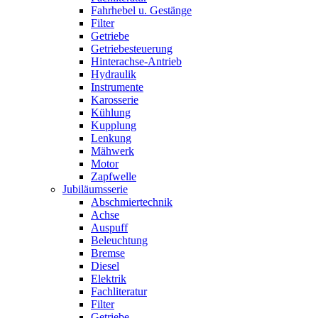
Fahrhebel u. Gestänge
Filter
Getriebe
Getriebesteuerung
Hinterachse-Antrieb
Hydraulik
Instrumente
Karosserie
Kühlung
Kupplung
Lenkung
Mähwerk
Motor
Zapfwelle
Jubiläumsserie
Abschmiertechnik
Achse
Auspuff
Beleuchtung
Bremse
Diesel
Elektrik
Fachliteratur
Filter
Getriebe