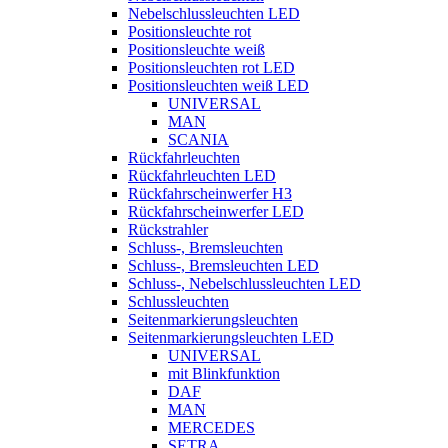
Nebelschlussleuchten LED
Positionsleuchte rot
Positionsleuchte weiß
Positionsleuchten rot LED
Positionsleuchten weiß LED
UNIVERSAL
MAN
SCANIA
Rückfahrleuchten
Rückfahrleuchten LED
Rückfahrscheinwerfer H3
Rückfahrscheinwerfer LED
Rückstrahler
Schluss-, Bremsleuchten
Schluss-, Bremsleuchten LED
Schluss-, Nebelschlussleuchten LED
Schlussleuchten
Seitenmarkierungsleuchten
Seitenmarkierungsleuchten LED
UNIVERSAL
mit Blinkfunktion
DAF
MAN
MERCEDES
SETRA