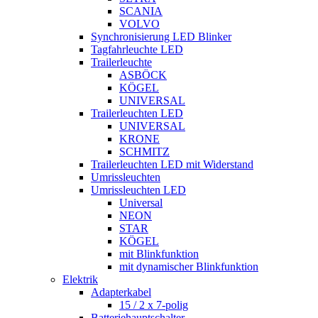
SCANIA
VOLVO
Synchronisierung LED Blinker
Tagfahrleuchte LED
Trailerleuchte
ASBÖCK
KÖGEL
UNIVERSAL
Trailerleuchten LED
UNIVERSAL
KRONE
SCHMITZ
Trailerleuchten LED mit Widerstand
Umrissleuchten
Umrissleuchten LED
Universal
NEON
STAR
KÖGEL
mit Blinkfunktion
mit dynamischer Blinkfunktion
Elektrik
Adapterkabel
15 / 2 x 7-polig
Batteriehauptschalter