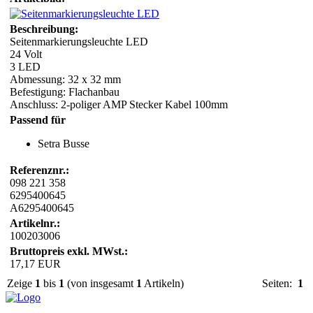
Beschreibung:
Seitenmarkierungsleuchte LED
24 Volt
3 LED
Abmessung: 32 x 32 mm
Befestigung: Flachanbau
Anschluss: 2-poliger AMP Stecker Kabel 100mm
Passend für
Setra Busse
Referenznr.:
098 221 358
6295400645
A6295400645
Artikelnr.:
100203006
Bruttopreis exkl. MWst.:
17,17 EUR
Zeige
1
bis
1
(von insgesamt
1
Artikeln)
Seiten:
1