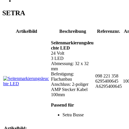
SETRA
Artikelbild
Beschreibung
Referenznr.
Ar
Seitenmarkierungsleu
chte LED
24 Volt
3 LED
Abmessung: 32 x 32
mm
Befestigung:
098 221 358
Flachanbau
6295400645
10
Anschluss: 2-poliger
A6295400645
AMP Stecker Kabel
100mm
Passend für
Setra Busse
Artikelbild: