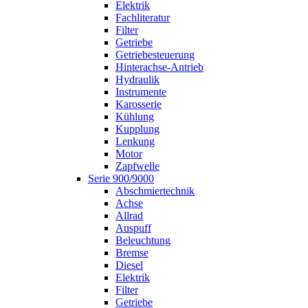
Elektrik
Fachliteratur
Filter
Getriebe
Getriebesteuerung
Hinterachse-Antrieb
Hydraulik
Instrumente
Karosserie
Kühlung
Kupplung
Lenkung
Motor
Zapfwelle
Serie 900/9000
Abschmiertechnik
Achse
Allrad
Auspuff
Beleuchtung
Bremse
Diesel
Elektrik
Filter
Getriebe