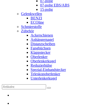
07-polig
07-polig EBS/ABS
15-polig
Gelenkwellen
BENZI
ECOline
Schmierstoffe
Zübehör
Ackerschienen
Anhängernagel
Distanzscheiben
Fangbüchsen
Klappstecker
Oberlenker
Oberlenkerkugel
Reduzierhülse
Spezial-Einhandstecker
Teleskopoberlenker
Unterlenkerkugel