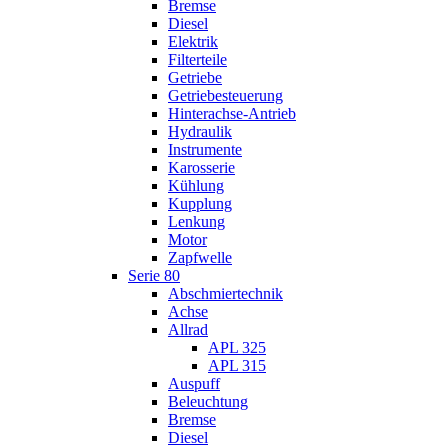
Bremse
Diesel
Elektrik
Filterteile
Getriebe
Getriebesteuerung
Hinterachse-Antrieb
Hydraulik
Instrumente
Karosserie
Kühlung
Kupplung
Lenkung
Motor
Zapfwelle
Serie 80
Abschmiertechnik
Achse
Allrad
APL 325
APL 315
Auspuff
Beleuchtung
Bremse
Diesel