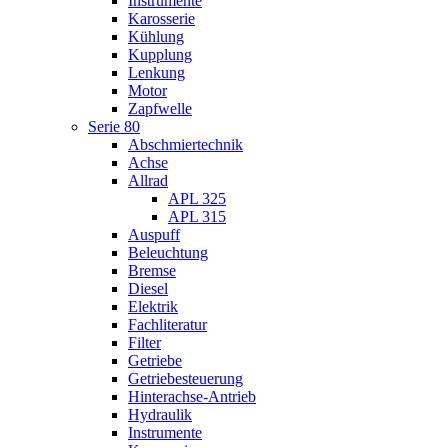
Instrumente
Karosserie
Kühlung
Kupplung
Lenkung
Motor
Zapfwelle
Serie 80
Abschmiertechnik
Achse
Allrad
APL 325
APL 315
Auspuff
Beleuchtung
Bremse
Diesel
Elektrik
Fachliteratur
Filter
Getriebe
Getriebesteuerung
Hinterachse-Antrieb
Hydraulik
Instrumente