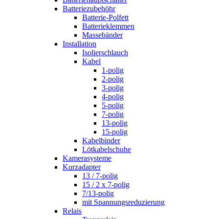
Batteriezubehöhr
Batterie-Polfett
Batterieklemmen
Massebänder
Installation
Isolierschlauch
Kabel
1-polig
2-polig
3-polig
4-polig
5-polig
7-polig
13-polig
15-polig
Kabelbinder
Lötkabelschuhe
Kamerasysteme
Kurzadapter
13 / 7-polig
15 / 2 x 7-polig
7/13-polig
mit Spannungsreduzierung
Relais