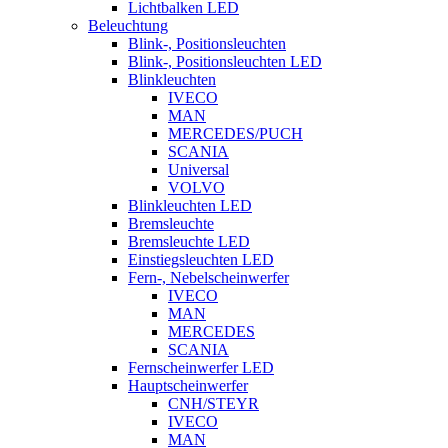
Lichtbalken LED
Beleuchtung
Blink-, Positionsleuchten
Blink-, Positionsleuchten LED
Blinkleuchten
IVECO
MAN
MERCEDES/PUCH
SCANIA
Universal
VOLVO
Blinkleuchten LED
Bremsleuchte
Bremsleuchte LED
Einstiegsleuchten LED
Fern-, Nebelscheinwerfer
IVECO
MAN
MERCEDES
SCANIA
Fernscheinwerfer LED
Hauptscheinwerfer
CNH/STEYR
IVECO
MAN