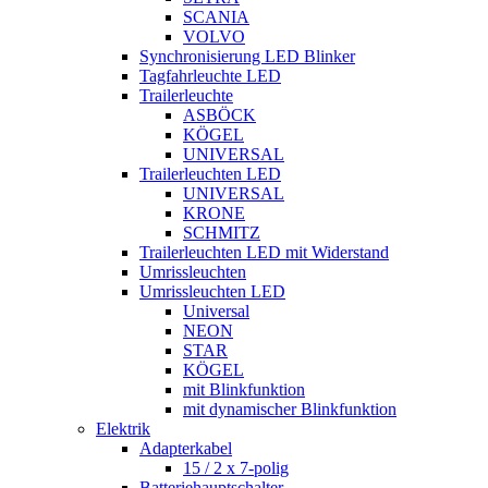
SCANIA
VOLVO
Synchronisierung LED Blinker
Tagfahrleuchte LED
Trailerleuchte
ASBÖCK
KÖGEL
UNIVERSAL
Trailerleuchten LED
UNIVERSAL
KRONE
SCHMITZ
Trailerleuchten LED mit Widerstand
Umrissleuchten
Umrissleuchten LED
Universal
NEON
STAR
KÖGEL
mit Blinkfunktion
mit dynamischer Blinkfunktion
Elektrik
Adapterkabel
15 / 2 x 7-polig
Batteriehauptschalter