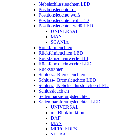
Nebelschlussleuchten LED
Positionsleuchte rot
Positionsleuchte weiß
Positionsleuchten rot LED
Positionsleuchten weiß LED
UNIVERSAL
MAN
SCANIA
Rückfahrleuchten
Rückfahrleuchten LED
Rückfahrscheinwerfer H3
Rückfahrscheinwerfer LED
Rückstrahler
Schluss-, Bremsleuchten
Schluss-, Bremsleuchten LED
Schluss-, Nebelschlussleuchten LED
Schlussleuchten
Seitenmarkierungsleuchten
Seitenmarkierungsleuchten LED
UNIVERSAL
mit Blinkfunktion
DAF
MAN
MERCEDES
SETRA