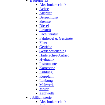
Baureihe 13
Abschmiertechnik
Achse
Auspuff
Beleuchtung
Bremse
Diesel
Elektrik
Fachliteratur
Fahrhebel u. Gestänge
Filter
Getriebe
Getriebesteuerung
Hinterachse-Antrieb
Hydraulik
Instrumente
Karosserie
Kühlung
Kupplung
Lenkung
Mähwerk
Motor
Zapfwelle
Jubiläumsserie
Abschmiertechnik