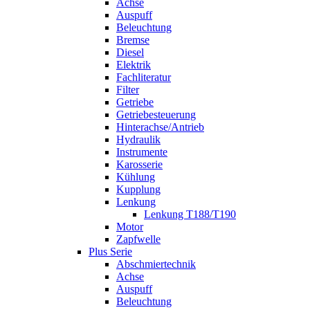
Achse
Auspuff
Beleuchtung
Bremse
Diesel
Elektrik
Fachliteratur
Filter
Getriebe
Getriebesteuerung
Hinterachse/Antrieb
Hydraulik
Instrumente
Karosserie
Kühlung
Kupplung
Lenkung
Lenkung T188/T190
Motor
Zapfwelle
Plus Serie
Abschmiertechnik
Achse
Auspuff
Beleuchtung