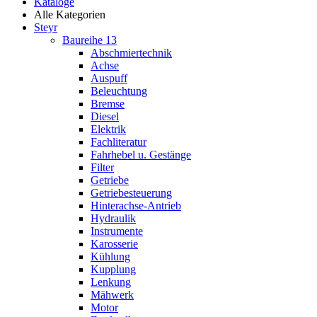
Kataloge
Alle Kategorien
Steyr
Baureihe 13
Abschmiertechnik
Achse
Auspuff
Beleuchtung
Bremse
Diesel
Elektrik
Fachliteratur
Fahrhebel u. Gestänge
Filter
Getriebe
Getriebesteuerung
Hinterachse-Antrieb
Hydraulik
Instrumente
Karosserie
Kühlung
Kupplung
Lenkung
Mähwerk
Motor