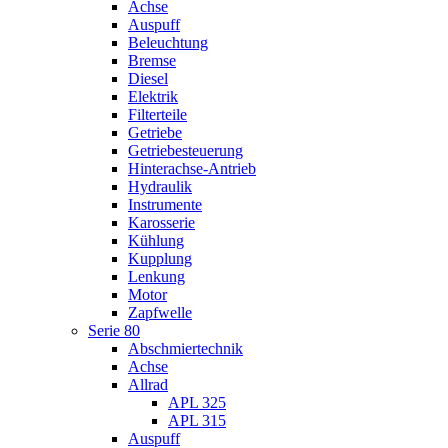
Achse
Auspuff
Beleuchtung
Bremse
Diesel
Elektrik
Filterteile
Getriebe
Getriebesteuerung
Hinterachse-Antrieb
Hydraulik
Instrumente
Karosserie
Kühlung
Kupplung
Lenkung
Motor
Zapfwelle
Serie 80
Abschmiertechnik
Achse
Allrad
APL 325
APL 315
Auspuff