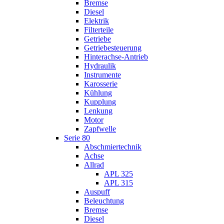
Bremse
Diesel
Elektrik
Filterteile
Getriebe
Getriebesteuerung
Hinterachse-Antrieb
Hydraulik
Instrumente
Karosserie
Kühlung
Kupplung
Lenkung
Motor
Zapfwelle
Serie 80
Abschmiertechnik
Achse
Allrad
APL 325
APL 315
Auspuff
Beleuchtung
Bremse
Diesel