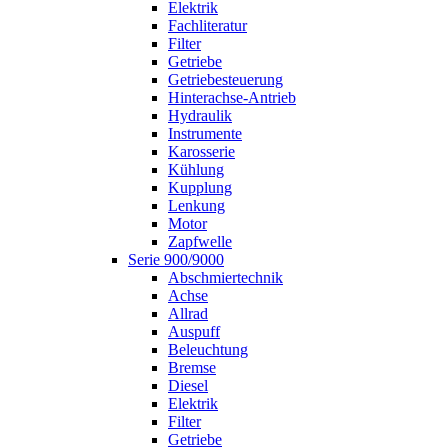
Elektrik
Fachliteratur
Filter
Getriebe
Getriebesteuerung
Hinterachse-Antrieb
Hydraulik
Instrumente
Karosserie
Kühlung
Kupplung
Lenkung
Motor
Zapfwelle
Serie 900/9000
Abschmiertechnik
Achse
Allrad
Auspuff
Beleuchtung
Bremse
Diesel
Elektrik
Filter
Getriebe