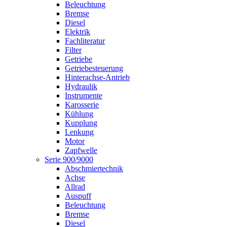
Beleuchtung
Bremse
Diesel
Elektrik
Fachliteratur
Filter
Getriebe
Getriebesteuerung
Hinterachse-Antrieb
Hydraulik
Instrumente
Karosserie
Kühlung
Kupplung
Lenkung
Motor
Zapfwelle
Serie 900/9000
Abschmiertechnik
Achse
Allrad
Auspuff
Beleuchtung
Bremse
Diesel