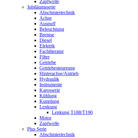
Zapfwelle
Jubiläumsserie
Abschmiertechnik
Achse
Auspuff
Beleuchtung
Bremse
Diesel
Elektrik
Fachliteratur
Filter
Getriebe
Getriebesteuerung
Hinterachse/Antrieb
Hydraulik
Instrumente
Karosserie
Kühlung
Kupplung
Lenkung
Lenkung T188/T190
Motor
Zapfwelle
Plus Serie
Abschmiertechnik