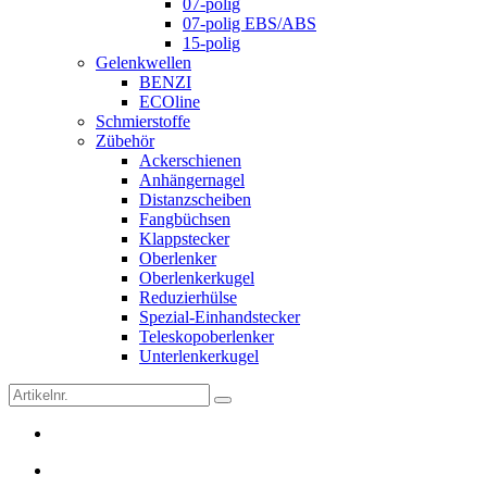
07-polig
07-polig EBS/ABS
15-polig
Gelenkwellen
BENZI
ECOline
Schmierstoffe
Zübehör
Ackerschienen
Anhängernagel
Distanzscheiben
Fangbüchsen
Klappstecker
Oberlenker
Oberlenkerkugel
Reduzierhülse
Spezial-Einhandstecker
Teleskopoberlenker
Unterlenkerkugel