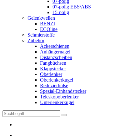
07-polig
07-polig EBS/ABS
15-polig
Gelenkwellen
BENZI
ECOline
Schmierstoffe
Zübehör
Ackerschienen
Anhängernagel
Distanzscheiben
Fangbüchsen
Klappstecker
Oberlenker
Oberlenkerkugel
Reduzierhülse
Spezial-Einhandstecker
Teleskopoberlenker
Unterlenkerkugel