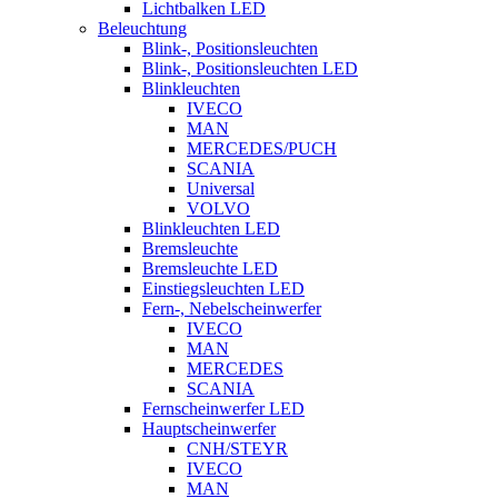
Lichtbalken LED
Beleuchtung
Blink-, Positionsleuchten
Blink-, Positionsleuchten LED
Blinkleuchten
IVECO
MAN
MERCEDES/PUCH
SCANIA
Universal
VOLVO
Blinkleuchten LED
Bremsleuchte
Bremsleuchte LED
Einstiegsleuchten LED
Fern-, Nebelscheinwerfer
IVECO
MAN
MERCEDES
SCANIA
Fernscheinwerfer LED
Hauptscheinwerfer
CNH/STEYR
IVECO
MAN