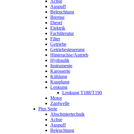
Achse
Auspuff
Beleuchtung
Bremse
Diesel
Elektrik
Fachliteratur
Filter
Getriebe
Getriebesteuerung
Hinterachse/Antrieb
Hydraulik
Instrumente
Karosserie
Kühlung
Kupplung
Lenkung
Lenkung T188/T190
Motor
Zapfwelle
Plus Serie
Abschmiertechnik
Achse
Auspuff
Beleuchtung