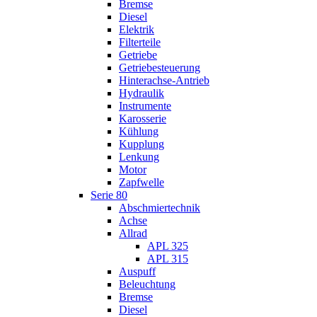
Bremse
Diesel
Elektrik
Filterteile
Getriebe
Getriebesteuerung
Hinterachse-Antrieb
Hydraulik
Instrumente
Karosserie
Kühlung
Kupplung
Lenkung
Motor
Zapfwelle
Serie 80
Abschmiertechnik
Achse
Allrad
APL 325
APL 315
Auspuff
Beleuchtung
Bremse
Diesel