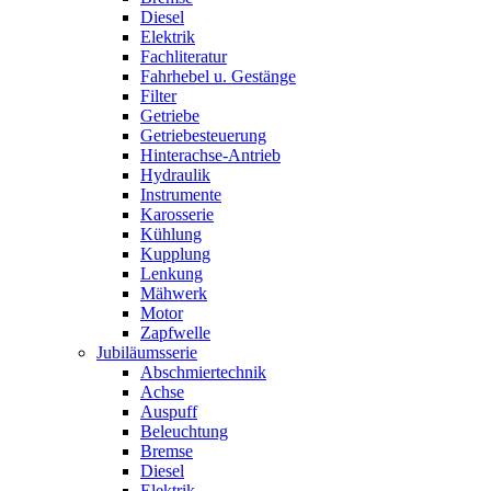
Diesel
Elektrik
Fachliteratur
Fahrhebel u. Gestänge
Filter
Getriebe
Getriebesteuerung
Hinterachse-Antrieb
Hydraulik
Instrumente
Karosserie
Kühlung
Kupplung
Lenkung
Mähwerk
Motor
Zapfwelle
Jubiläumsserie
Abschmiertechnik
Achse
Auspuff
Beleuchtung
Bremse
Diesel
Elektrik