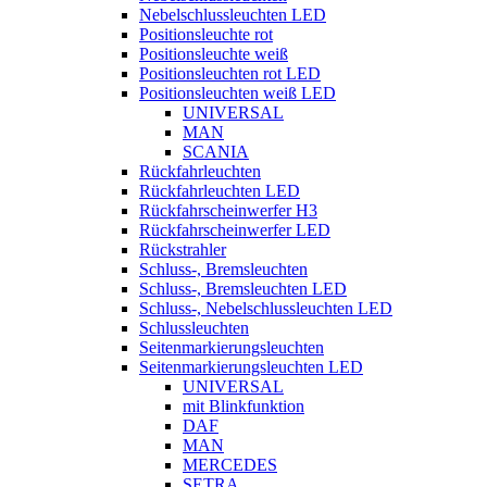
Nebelschlussleuchten LED
Positionsleuchte rot
Positionsleuchte weiß
Positionsleuchten rot LED
Positionsleuchten weiß LED
UNIVERSAL
MAN
SCANIA
Rückfahrleuchten
Rückfahrleuchten LED
Rückfahrscheinwerfer H3
Rückfahrscheinwerfer LED
Rückstrahler
Schluss-, Bremsleuchten
Schluss-, Bremsleuchten LED
Schluss-, Nebelschlussleuchten LED
Schlussleuchten
Seitenmarkierungsleuchten
Seitenmarkierungsleuchten LED
UNIVERSAL
mit Blinkfunktion
DAF
MAN
MERCEDES
SETRA