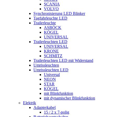
SCANIA
VOLVO
Synchronisierung LED Blinker
Tagfahrleuchte LED
Trailerleuchte
ASBÖCK
KÖGEL
UNIVERSAL
Trailerleuchten LED
UNIVERSAL
KRONE
SCHMITZ
Trailerleuchten LED mit Widerstand
Umrissleuchten
Umrissleuchten LED
Universal
NEON
STAR
KÖGEL
mit Blinkfunktion
mit dynamischer Blinkfunktion
Elektrik
Adapterkabel
15 / 2 x 7-polig
Batteriehauptschalter