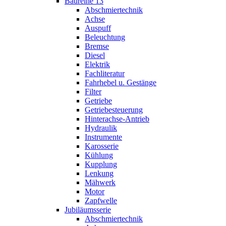
Baureihe 13
Abschmiertechnik
Achse
Auspuff
Beleuchtung
Bremse
Diesel
Elektrik
Fachliteratur
Fahrhebel u. Gestänge
Filter
Getriebe
Getriebesteuerung
Hinterachse-Antrieb
Hydraulik
Instrumente
Karosserie
Kühlung
Kupplung
Lenkung
Mähwerk
Motor
Zapfwelle
Jubiläumsserie
Abschmiertechnik