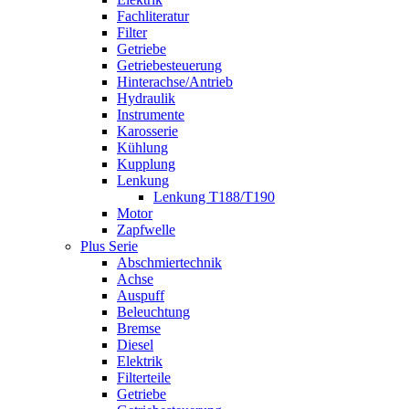
Fachliteratur
Filter
Getriebe
Getriebesteuerung
Hinterachse/Antrieb
Hydraulik
Instrumente
Karosserie
Kühlung
Kupplung
Lenkung
Lenkung T188/T190
Motor
Zapfwelle
Plus Serie
Abschmiertechnik
Achse
Auspuff
Beleuchtung
Bremse
Diesel
Elektrik
Filterteile
Getriebe