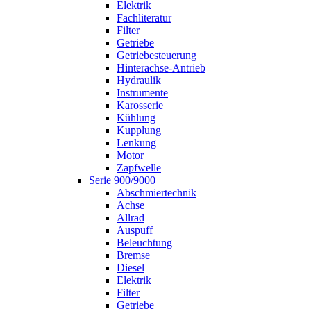
Elektrik
Fachliteratur
Filter
Getriebe
Getriebesteuerung
Hinterachse-Antrieb
Hydraulik
Instrumente
Karosserie
Kühlung
Kupplung
Lenkung
Motor
Zapfwelle
Serie 900/9000
Abschmiertechnik
Achse
Allrad
Auspuff
Beleuchtung
Bremse
Diesel
Elektrik
Filter
Getriebe