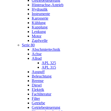
Getriebesteuerung
Hinterachse-Antrieb
Hydraulik
Instrumente
Karosserie
Kühlung
Kupplung
Lenkung
Motor
Zapfwelle
Serie 80
Abschmiertechnik
Achse
Allrad
APL 325
APL 315
Auspuff
Beleuchtung
Bremse
Diesel
Elektrik
Fachliteratur
Filter
Getriebe
Getriebesteuerung