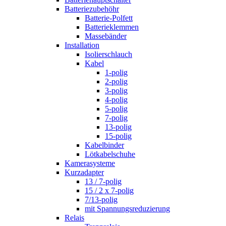
Batteriezubehöhr
Batterie-Polfett
Batterieklemmen
Massebänder
Installation
Isolierschlauch
Kabel
1-polig
2-polig
3-polig
4-polig
5-polig
7-polig
13-polig
15-polig
Kabelbinder
Lötkabelschuhe
Kamerasysteme
Kurzadapter
13 / 7-polig
15 / 2 x 7-polig
7/13-polig
mit Spannungsreduzierung
Relais