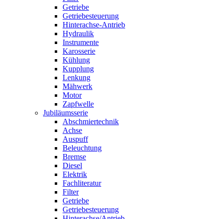
Getriebe
Getriebesteuerung
Hinterachse-Antrieb
Hydraulik
Instrumente
Karosserie
Kühlung
Kupplung
Lenkung
Mähwerk
Motor
Zapfwelle
Jubiläumsserie
Abschmiertechnik
Achse
Auspuff
Beleuchtung
Bremse
Diesel
Elektrik
Fachliteratur
Filter
Getriebe
Getriebesteuerung
Hinterachse/Antrieb