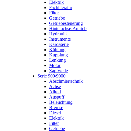
Elektrik
Fachliteratur
Filter
Getriebe
Getriebesteuerung
Hinterachse-Antrieb
Hydraulik
Instrumente
Karosserie
Kühlung
Kupplung
Lenkung
Motor
Zapfwelle
Serie 900/9000
Abschmiertechnik
Achse
Allrad
Auspuff
Beleuchtung
Bremse
Diesel
Elektrik
Filter
Getriebe