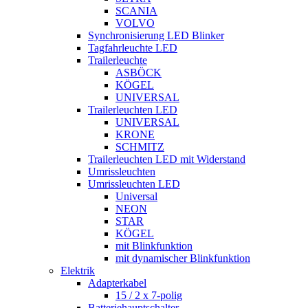
SCANIA
VOLVO
Synchronisierung LED Blinker
Tagfahrleuchte LED
Trailerleuchte
ASBÖCK
KÖGEL
UNIVERSAL
Trailerleuchten LED
UNIVERSAL
KRONE
SCHMITZ
Trailerleuchten LED mit Widerstand
Umrissleuchten
Umrissleuchten LED
Universal
NEON
STAR
KÖGEL
mit Blinkfunktion
mit dynamischer Blinkfunktion
Elektrik
Adapterkabel
15 / 2 x 7-polig
Batteriehauptschalter