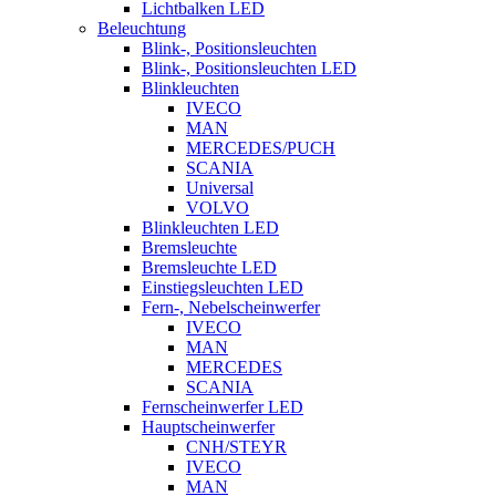
Lichtbalken LED
Beleuchtung
Blink-, Positionsleuchten
Blink-, Positionsleuchten LED
Blinkleuchten
IVECO
MAN
MERCEDES/PUCH
SCANIA
Universal
VOLVO
Blinkleuchten LED
Bremsleuchte
Bremsleuchte LED
Einstiegsleuchten LED
Fern-, Nebelscheinwerfer
IVECO
MAN
MERCEDES
SCANIA
Fernscheinwerfer LED
Hauptscheinwerfer
CNH/STEYR
IVECO
MAN