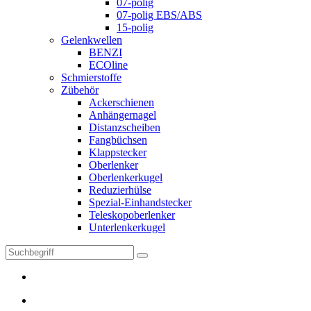
07-polig
07-polig EBS/ABS
15-polig
Gelenkwellen
BENZI
ECOline
Schmierstoffe
Zübehör
Ackerschienen
Anhängernagel
Distanzscheiben
Fangbüchsen
Klappstecker
Oberlenker
Oberlenkerkugel
Reduzierhülse
Spezial-Einhandstecker
Teleskopoberlenker
Unterlenkerkugel