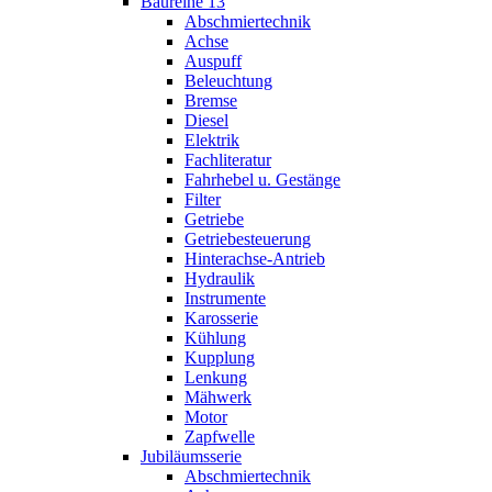
Baureihe 13
Abschmiertechnik
Achse
Auspuff
Beleuchtung
Bremse
Diesel
Elektrik
Fachliteratur
Fahrhebel u. Gestänge
Filter
Getriebe
Getriebesteuerung
Hinterachse-Antrieb
Hydraulik
Instrumente
Karosserie
Kühlung
Kupplung
Lenkung
Mähwerk
Motor
Zapfwelle
Jubiläumsserie
Abschmiertechnik