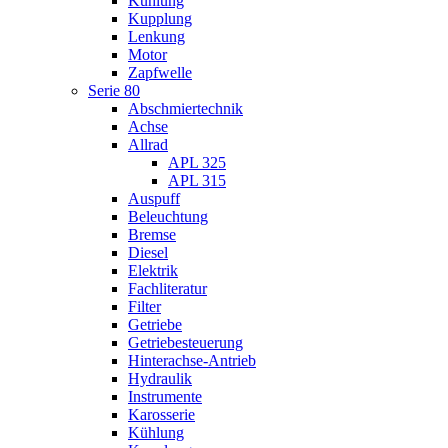
Kühlung
Kupplung
Lenkung
Motor
Zapfwelle
Serie 80
Abschmiertechnik
Achse
Allrad
APL 325
APL 315
Auspuff
Beleuchtung
Bremse
Diesel
Elektrik
Fachliteratur
Filter
Getriebe
Getriebesteuerung
Hinterachse-Antrieb
Hydraulik
Instrumente
Karosserie
Kühlung