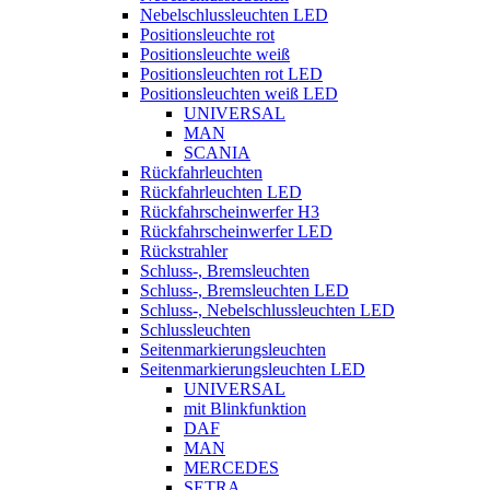
Nebelschlussleuchten LED
Positionsleuchte rot
Positionsleuchte weiß
Positionsleuchten rot LED
Positionsleuchten weiß LED
UNIVERSAL
MAN
SCANIA
Rückfahrleuchten
Rückfahrleuchten LED
Rückfahrscheinwerfer H3
Rückfahrscheinwerfer LED
Rückstrahler
Schluss-, Bremsleuchten
Schluss-, Bremsleuchten LED
Schluss-, Nebelschlussleuchten LED
Schlussleuchten
Seitenmarkierungsleuchten
Seitenmarkierungsleuchten LED
UNIVERSAL
mit Blinkfunktion
DAF
MAN
MERCEDES
SETRA