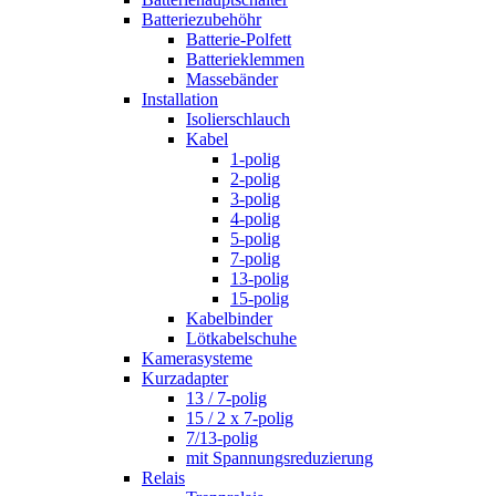
Batteriezubehöhr
Batterie-Polfett
Batterieklemmen
Massebänder
Installation
Isolierschlauch
Kabel
1-polig
2-polig
3-polig
4-polig
5-polig
7-polig
13-polig
15-polig
Kabelbinder
Lötkabelschuhe
Kamerasysteme
Kurzadapter
13 / 7-polig
15 / 2 x 7-polig
7/13-polig
mit Spannungsreduzierung
Relais