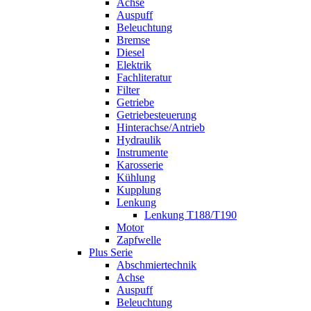
Achse
Auspuff
Beleuchtung
Bremse
Diesel
Elektrik
Fachliteratur
Filter
Getriebe
Getriebesteuerung
Hinterachse/Antrieb
Hydraulik
Instrumente
Karosserie
Kühlung
Kupplung
Lenkung
Lenkung T188/T190
Motor
Zapfwelle
Plus Serie
Abschmiertechnik
Achse
Auspuff
Beleuchtung