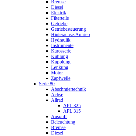
Bremse
Diesel
Elektrik
Filterteile
Getriebe
Getriebesteuerung
Hinterachse-Antrieb
Hydraulik
Instrumente
Karosserie
Kühlung
Kupplung
Lenkung
Motor
Zapfwelle
Serie 80
Abschmiertechnik
Achse
Allrad
APL 325
APL 315
Auspuff
Beleuchtung
Bremse
Diesel