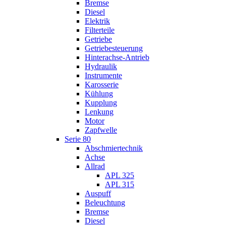
Bremse
Diesel
Elektrik
Filterteile
Getriebe
Getriebesteuerung
Hinterachse-Antrieb
Hydraulik
Instrumente
Karosserie
Kühlung
Kupplung
Lenkung
Motor
Zapfwelle
Serie 80
Abschmiertechnik
Achse
Allrad
APL 325
APL 315
Auspuff
Beleuchtung
Bremse
Diesel