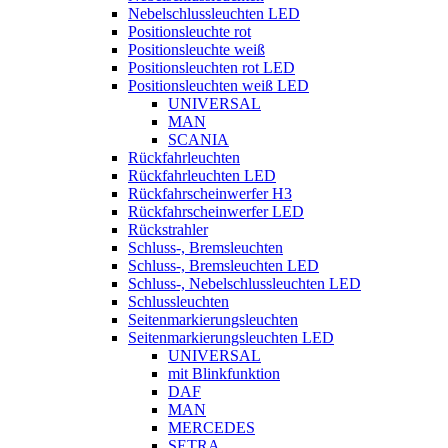
Nebelschlussleuchten LED
Positionsleuchte rot
Positionsleuchte weiß
Positionsleuchten rot LED
Positionsleuchten weiß LED
UNIVERSAL
MAN
SCANIA
Rückfahrleuchten
Rückfahrleuchten LED
Rückfahrscheinwerfer H3
Rückfahrscheinwerfer LED
Rückstrahler
Schluss-, Bremsleuchten
Schluss-, Bremsleuchten LED
Schluss-, Nebelschlussleuchten LED
Schlussleuchten
Seitenmarkierungsleuchten
Seitenmarkierungsleuchten LED
UNIVERSAL
mit Blinkfunktion
DAF
MAN
MERCEDES
SETRA