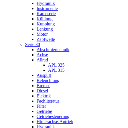
Hydraulik
Instrumente
Karosserie
Kühlung
Kupplung
Lenkung
Motor
Zapfwelle
Serie 80
Abschmiertechnik
Achse
Allrad
APL 325
APL 315
Auspuff
Beleuchtung
Bremse
Diesel
Elektrik
Fachliteratur
Filter
Getriebe
Getriebesteuerung
Hinterachse-Antrieb
Hydraulik