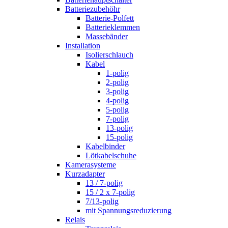
Batteriezubehöhr
Batterie-Polfett
Batterieklemmen
Massebänder
Installation
Isolierschlauch
Kabel
1-polig
2-polig
3-polig
4-polig
5-polig
7-polig
13-polig
15-polig
Kabelbinder
Lötkabelschuhe
Kamerasysteme
Kurzadapter
13 / 7-polig
15 / 2 x 7-polig
7/13-polig
mit Spannungsreduzierung
Relais