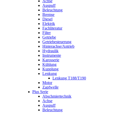
Achse
Auspuff
Beleuchtung
Bremse
Diesel
Elektrik
Fachliteratur
Filter
Getriebe
Getriebesteuerung
Hinterachse/Antrieb
Hydraulik
Instrumente
Karosserie
Kühlung
Kupplung
Lenkung
Lenkung T188/T190
Motor
Zapfwelle
Plus Serie
Abschmiertechnik
Achse
Auspuff
Beleuchtung