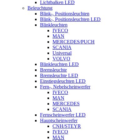
Lichtbalken LED
Beleuchtung
Blink-, Positionsleuchten
Blink-, Positionsleuchten LED
Blinkleuchten
IVECO
MAN
MERCEDES/PUCH
SCANIA
Universal
VOLVO
Blinkleuchten LED
Bremsleuchte
Bremsleuchte LED
Einstiegsleuchten LED
Fern-, Nebelscheinwerfer
IVECO
MAN
MERCEDES
SCANIA
Fernscheinwerfer LED
Hauptscheinwerfer
CNH/STEYR
IVECO
MAN