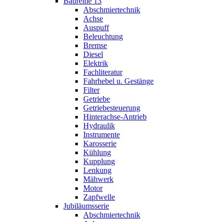
Baureihe 13
Abschmiertechnik
Achse
Auspuff
Beleuchtung
Bremse
Diesel
Elektrik
Fachliteratur
Fahrhebel u. Gestänge
Filter
Getriebe
Getriebesteuerung
Hinterachse-Antrieb
Hydraulik
Instrumente
Karosserie
Kühlung
Kupplung
Lenkung
Mähwerk
Motor
Zapfwelle
Jubiläumsserie
Abschmiertechnik