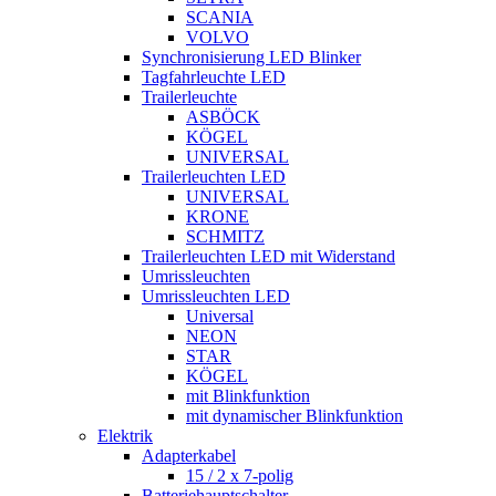
SCANIA
VOLVO
Synchronisierung LED Blinker
Tagfahrleuchte LED
Trailerleuchte
ASBÖCK
KÖGEL
UNIVERSAL
Trailerleuchten LED
UNIVERSAL
KRONE
SCHMITZ
Trailerleuchten LED mit Widerstand
Umrissleuchten
Umrissleuchten LED
Universal
NEON
STAR
KÖGEL
mit Blinkfunktion
mit dynamischer Blinkfunktion
Elektrik
Adapterkabel
15 / 2 x 7-polig
Batteriehauptschalter