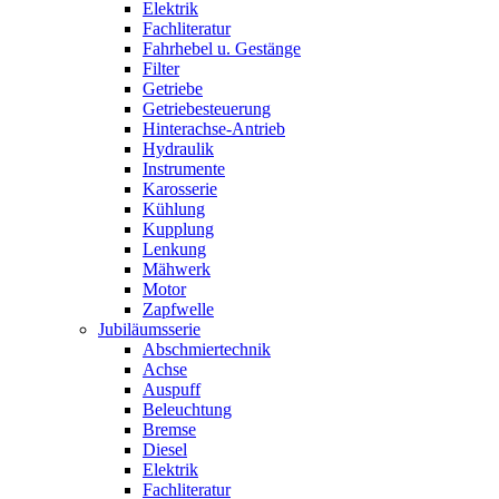
Elektrik
Fachliteratur
Fahrhebel u. Gestänge
Filter
Getriebe
Getriebesteuerung
Hinterachse-Antrieb
Hydraulik
Instrumente
Karosserie
Kühlung
Kupplung
Lenkung
Mähwerk
Motor
Zapfwelle
Jubiläumsserie
Abschmiertechnik
Achse
Auspuff
Beleuchtung
Bremse
Diesel
Elektrik
Fachliteratur