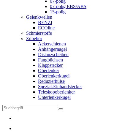
07-polig
07-polig EBS/ABS
15-polig
Gelenkwellen
BENZI
ECOline
Schmierstoffe
Zübehör
Ackerschienen
Anhängernagel
Distanzscheiben
Fangbüchsen
Klappstecker
Oberlenker
Oberlenkerkugel
Reduzierhülse
Spezial-Einhandstecker
Teleskopoberlenker
Unterlenkerkugel