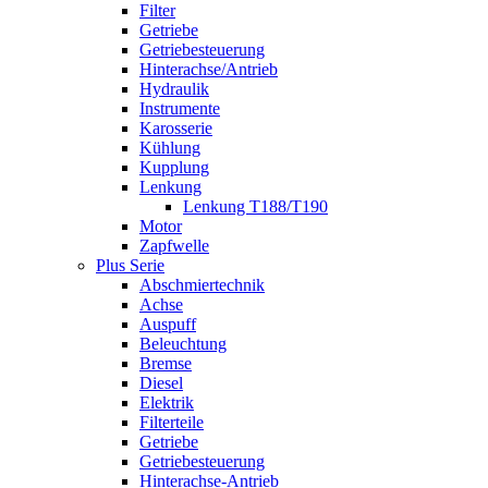
Filter
Getriebe
Getriebesteuerung
Hinterachse/Antrieb
Hydraulik
Instrumente
Karosserie
Kühlung
Kupplung
Lenkung
Lenkung T188/T190
Motor
Zapfwelle
Plus Serie
Abschmiertechnik
Achse
Auspuff
Beleuchtung
Bremse
Diesel
Elektrik
Filterteile
Getriebe
Getriebesteuerung
Hinterachse-Antrieb