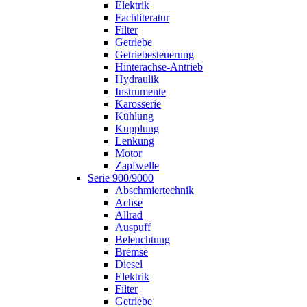
Elektrik
Fachliteratur
Filter
Getriebe
Getriebesteuerung
Hinterachse-Antrieb
Hydraulik
Instrumente
Karosserie
Kühlung
Kupplung
Lenkung
Motor
Zapfwelle
Serie 900/9000
Abschmiertechnik
Achse
Allrad
Auspuff
Beleuchtung
Bremse
Diesel
Elektrik
Filter
Getriebe