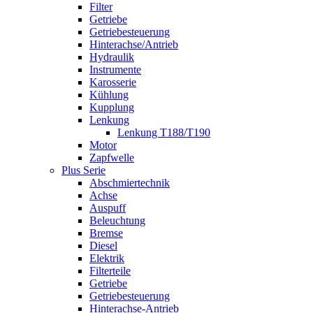
Filter
Getriebe
Getriebesteuerung
Hinterachse/Antrieb
Hydraulik
Instrumente
Karosserie
Kühlung
Kupplung
Lenkung
Lenkung T188/T190
Motor
Zapfwelle
Plus Serie
Abschmiertechnik
Achse
Auspuff
Beleuchtung
Bremse
Diesel
Elektrik
Filterteile
Getriebe
Getriebesteuerung
Hinterachse-Antrieb