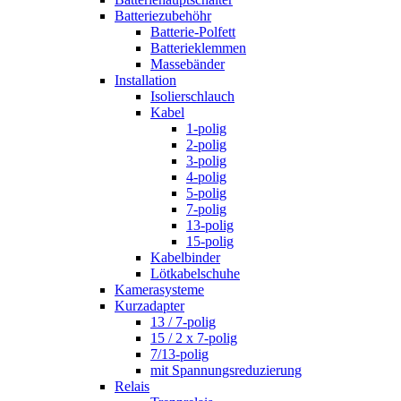
Batteriezubehöhr
Batterie-Polfett
Batterieklemmen
Massebänder
Installation
Isolierschlauch
Kabel
1-polig
2-polig
3-polig
4-polig
5-polig
7-polig
13-polig
15-polig
Kabelbinder
Lötkabelschuhe
Kamerasysteme
Kurzadapter
13 / 7-polig
15 / 2 x 7-polig
7/13-polig
mit Spannungsreduzierung
Relais