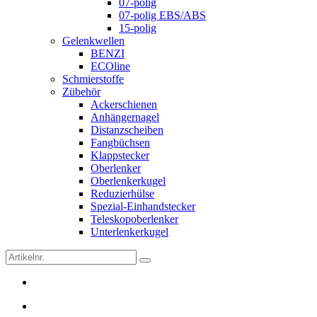
07-polig
07-polig EBS/ABS
15-polig
Gelenkwellen
BENZI
ECOline
Schmierstoffe
Zübehör
Ackerschienen
Anhängernagel
Distanzscheiben
Fangbüchsen
Klappstecker
Oberlenker
Oberlenkerkugel
Reduzierhülse
Spezial-Einhandstecker
Teleskopoberlenker
Unterlenkerkugel