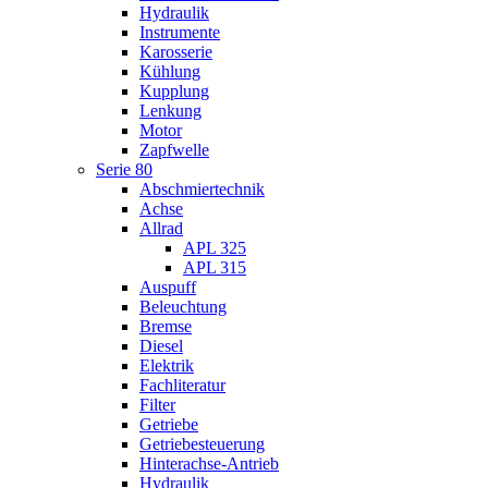
Hydraulik
Instrumente
Karosserie
Kühlung
Kupplung
Lenkung
Motor
Zapfwelle
Serie 80
Abschmiertechnik
Achse
Allrad
APL 325
APL 315
Auspuff
Beleuchtung
Bremse
Diesel
Elektrik
Fachliteratur
Filter
Getriebe
Getriebesteuerung
Hinterachse-Antrieb
Hydraulik