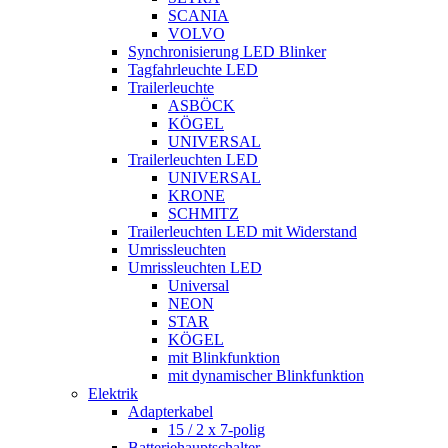
SCANIA
VOLVO
Synchronisierung LED Blinker
Tagfahrleuchte LED
Trailerleuchte
ASBÖCK
KÖGEL
UNIVERSAL
Trailerleuchten LED
UNIVERSAL
KRONE
SCHMITZ
Trailerleuchten LED mit Widerstand
Umrissleuchten
Umrissleuchten LED
Universal
NEON
STAR
KÖGEL
mit Blinkfunktion
mit dynamischer Blinkfunktion
Elektrik
Adapterkabel
15 / 2 x 7-polig
Batteriehauptschalter