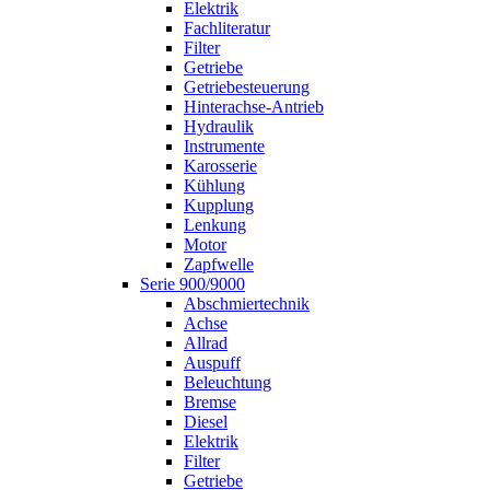
Elektrik
Fachliteratur
Filter
Getriebe
Getriebesteuerung
Hinterachse-Antrieb
Hydraulik
Instrumente
Karosserie
Kühlung
Kupplung
Lenkung
Motor
Zapfwelle
Serie 900/9000
Abschmiertechnik
Achse
Allrad
Auspuff
Beleuchtung
Bremse
Diesel
Elektrik
Filter
Getriebe