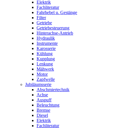
Elektrik
Fachliteratur
Fahrhebel u. Gestänge
Filter
Getriebe
Getriebesteuerung
Hinterachse-Antrieb
Hydraulik
Instrumente
Karosserie
Kühlung
Kupplung
Lenkung
Mähwerk
Motor
Zapfwelle
Jubiläumsserie
Abschmiertechnik
Achse
Auspuff
Beleuchtung
Bremse
Diesel
Elektrik
Fachliteratur