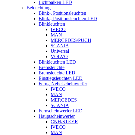
Lichtbalken LED
Beleuchtung
Blink-, Positionsleuchten
Blink-, Positionsleuchten LED
Blinkleuchten
IVECO
MAN
MERCEDES/PUCH
SCANIA
Universal
VOLVO
Blinkleuchten LED
Bremsleuchte
Bremsleuchte LED
Einstiegsleuchten LED
Fern-, Nebelscheinwerfer
IVECO
MAN
MERCEDES
SCANIA
Fernscheinwerfer LED
Hauptscheinwerfer
CNH/STEYR
IVECO
MAN