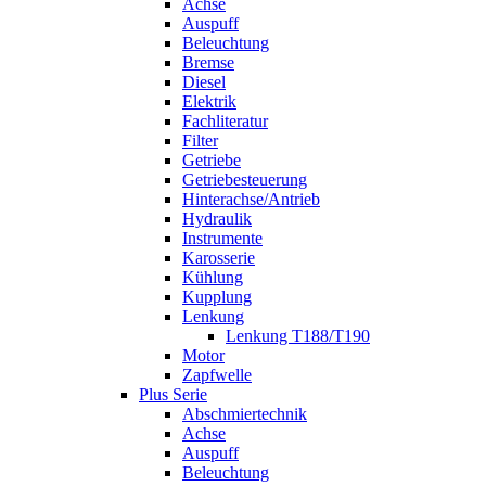
Achse
Auspuff
Beleuchtung
Bremse
Diesel
Elektrik
Fachliteratur
Filter
Getriebe
Getriebesteuerung
Hinterachse/Antrieb
Hydraulik
Instrumente
Karosserie
Kühlung
Kupplung
Lenkung
Lenkung T188/T190
Motor
Zapfwelle
Plus Serie
Abschmiertechnik
Achse
Auspuff
Beleuchtung