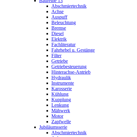
Baureihe 13
Abschmiertechnik
Achse
Auspuff
Beleuchtung
Bremse
Diesel
Elektrik
Fachliteratur
Fahrhebel u. Gestänge
Filter
Getriebe
Getriebesteuerung
Hinterachse-Antrieb
Hydraulik
Instrumente
Karosserie
Kühlung
Kupplung
Lenkung
Mähwerk
Motor
Zapfwelle
Jubiläumsserie
Abschmiertechnik