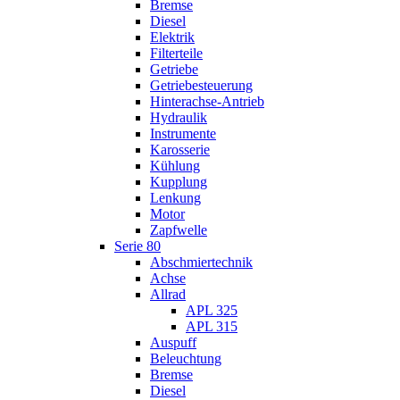
Bremse
Diesel
Elektrik
Filterteile
Getriebe
Getriebesteuerung
Hinterachse-Antrieb
Hydraulik
Instrumente
Karosserie
Kühlung
Kupplung
Lenkung
Motor
Zapfwelle
Serie 80
Abschmiertechnik
Achse
Allrad
APL 325
APL 315
Auspuff
Beleuchtung
Bremse
Diesel