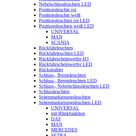
Nebelschlussleuchten LED
Positionsleuchte rot
Positionsleuchte weiß
Positionsleuchten rot LED
Positionsleuchten weiß LED
UNIVERSAL
MAN
SCANIA
Rückfahrleuchten
Rückfahrleuchten LED
Rückfahrscheinwerfer H3
Rückfahrscheinwerfer LED
Rückstrahler
Schluss-, Bremsleuchten
Schluss-, Bremsleuchten LED
Schluss-, Nebelschlussleuchten LED
Schlussleuchten
Seitenmarkierungsleuchten
Seitenmarkierungsleuchten LED
UNIVERSAL
mit Blinkfunktion
DAF
MAN
MERCEDES
SETRA